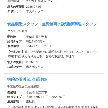
等の確認 データ入力 お会計 レセプト(…
求人の更新日
2026-07-03
スポンサー
求人ボックス
食品製造スタッフ・無資格可の調理師/調理スタッフ
タムスデリ船橋
勤務地
千葉県 習志野市
給与タイプ
時給1,400円～
雇用形態
アルバイト・パート
【仕事内容】難しい作業はゼロ 調理未経験でも安心!マニュアルに沿っ
て時間内にきっちりお仕事 ・食材の下処理、解凍作…
求人の更新日
2026-07-15
スポンサー
求人ボックス
病院の看護師/准看護師
千葉県済生会習志野病院
勤務地
千葉県 習志野市
給与タイプ
月給23万5,843円～29万997円
雇用形態
正社員
【仕事内容】年間休日122日・賞与4ヶ月分の病棟看護師/京成大久保駅