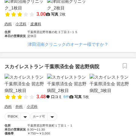
3.00
写真
2枚
内科
小児科
皮膚科
住所
千葉県習志野市奏の杜３丁目３−１５
本日の営業状況
定休日
津田沼南クリニックのオーナー様ですか？
スカイレストラン 千葉県済生会 習志野病院
3.48
口コミ
6件
写真
5枚
内科
外科
小児科
早朝OK
カード可
住所
千葉県習志野市泉町１丁目１－１
本日の営業状況
8:30〜11:30
価格帯
￥750〜￥3,000