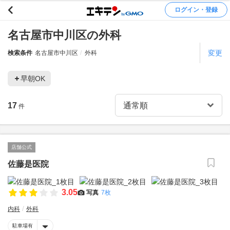
ログイン・登録
名古屋市中川区の外科
変更
検索条件
名古屋市中川区
外科
早朝OK
17
件
店舗公式
佐藤是医院
3.05
写真
7枚
内科
外科
駐車場有