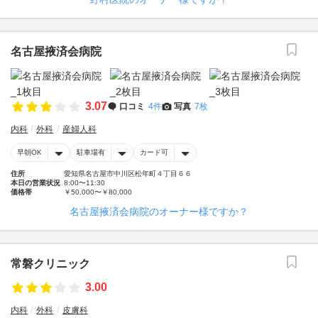
名古屋掖済会病院
3.07
口コミ
4件
写真
7枚
内科
外科
産婦人科
早朝OK
駐車場有
カード可
住所
愛知県名古屋市中川区松年町４丁目６６
本日の営業状況
8:00〜11:30
価格帯
￥50,000〜￥80,000
名古屋掖済会病院のオーナー様ですか？
常磐クリニック
3.00
内科
外科
皮膚科