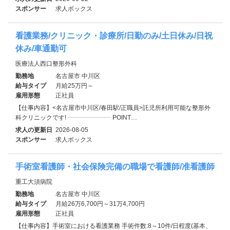
スポンサー
求人ボックス
看護業務/クリニック・診療所/日勤のみ/土日休み/日祝
休み/車通勤可
医療法人西口整形外科
勤務地
名古屋市 中川区
給与タイプ
月給25万円～
雇用形態
正社員
【仕事内容】<名古屋市中川区/春田駅/正職員>託児所利用可能な整形外
科クリニックです! ┈┈┈┈┈┈┈ POINT…
求人の更新日
2026-08-05
スポンサー
求人ボックス
手術室看護師・社会保険完備の職場で看護師/准看護師
重工大須病院
勤務地
名古屋市 中川区
給与タイプ
月給26万6,700円～31万4,700円
雇用形態
正社員
【仕事内容】手術室における看護業務 手術件数:8～10件/日程度(基本、