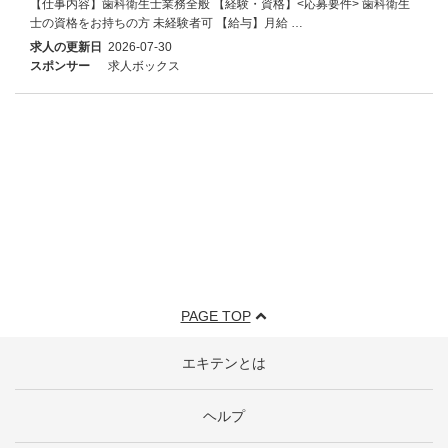
【仕事内容】歯科衛生士業務全般 【経験・資格】<応募要件> 歯科衛生
士の資格をお持ちの方 未経験者可 【給与】月給 …
求人の更新日
2026-07-30
スポンサー
求人ボックス
PAGE TOP
エキテンとは
ヘルプ