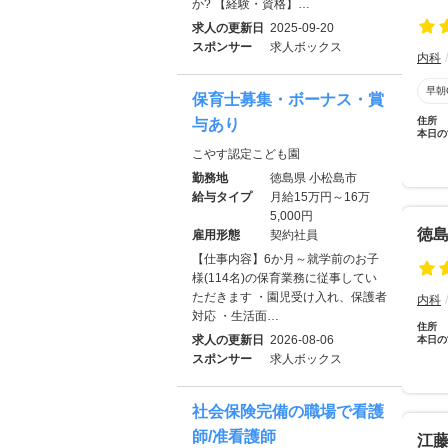
か? 【経験・資格】…
求人の更新日
2025-09-20
スポンサー
求人ボックス
内科
早朝
保育士募集・ボーナス・賞
住所
与あり
本日の
こやす認定こども園
勤務地
徳島県 小松島市
給与タイプ
月給15万円～16万
5,000円
徳
雇用形態
契約社員
【仕事内容】6か月～就学前のお子
様(114名)の保育業務に従事してい
ただきます ・園児受け入れ、保護者
内科
対応 ・生活面…
住所
求人の更新日
2026-08-06
本日の
スポンサー
求人ボックス
社会保険完備の職場で看護
師/准看護師
江