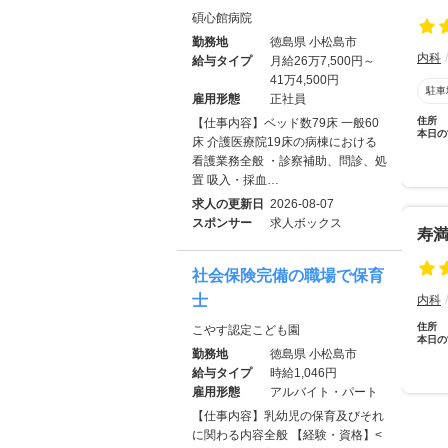
碩心館病院
勤務地
徳島県 小松島市
内科
給与タイプ
月給26万7,500円～
41万4,500円
駐車
雇用形態
正社員
住所
【仕事内容】ベッド数79床 一般60
本日の
床 介護医療院19床の病棟における
看護業務全般 ・診察補助、問診、処
置 吸入・採血…
求人の更新日
2026-08-07
スポンサー
求人ボックス
寿
社会保険完備の職場で保育
士
内科
住所
こやす認定こども園
本日の
勤務地
徳島県 小松島市
給与タイプ
時給1,046円
雇用形態
アルバイト・パート
【仕事内容】乳幼児の保育及びそれ
に関わる内容全般 【経験・資格】<