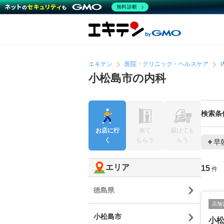
無料診断
エキテン
医院・クリニック・ヘルスケア
小松島市の内科
検索条
お店に行
来て
届けても
く
もらう
らう
早
エリア
15
件
徳島県
店舗
小松島市
小