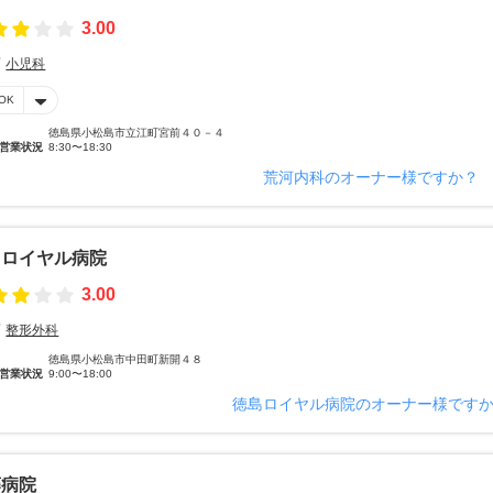
3.00
小児科
OK
徳島県小松島市立江町宮前４０－４
営業状況
8:30〜18:30
荒河内科のオーナー様ですか？
島ロイヤル病院
3.00
整形外科
徳島県小松島市中田町新開４８
営業状況
9:00〜18:00
徳島ロイヤル病院のオーナー様です
藤病院