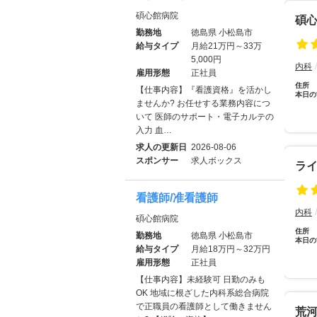
碩心館病院
碩
勤務地
徳島県 小松島市
給与タイプ
月給21万円～33万
5,000円
内科
雇用形態
正社員
住所
【仕事内容】『看護資格』を活かし
本日の
ませんか? お任せする業務内容につ
いて 医師のサポート・電子カルテの
入力 血…
求人の更新日
2026-08-06
スポンサー
求人ボックス
ラ
看護師/准看護師
内科
碩心館病院
住所
勤務地
徳島県 小松島市
本日の
給与タイプ
月給18万円～32万円
雇用形態
正社員
【仕事内容】未経験可 日勤のみも
OK 地域に根ざした内科系総合病院
で正職員の看護師として働きません
荒