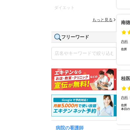
ダイエット
もっと見る
南徳
フリーワード
内科
住所
桂
内科
住所
本日の
病院の看護師