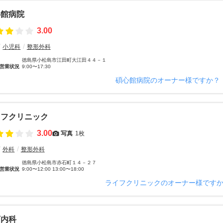
心館病院
3.00
小児科
整形外科
徳島県小松島市江田町大江田４４－１
営業状況
9:00〜17:30
碩心館病院のオーナー様ですか？
イフクリニック
3.00
写真
1枚
外科
整形外科
徳島県小松島市赤石町１４－２７
営業状況
9:00〜12:00 13:00〜18:00
ライフクリニックのオーナー様です
河内科