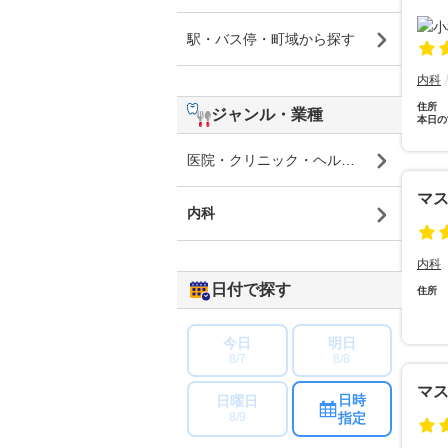
駅・バス停・町域から探す
内科
住所
ジャンル・業種
本日の
医院・クリニック・ヘルスケア
マ
内科
内科
日付で探す
住所
今日
明日
8/7
8/8
マ
日時
日曜日
指定
8/9