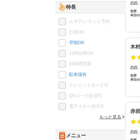
内科
特長
住所
本日の
エキテン ネット予約
日祝OK
早朝OK
木
21時以降OK
24時間営業
内科
駐車場有
住所
本日の
クレジットカード可
QRコード決済可
電子マネー決済可
赤
もっと見る
内科
メニュー
住所