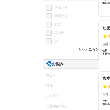
本日の
予防注射
禁煙治療
肥満
辻
高血圧
漢方
内科
もっと見る
住所
本日の
お悩み
肩こり
宮
腰痛
内科
むち打ち
住所
本日の
交通事故対応