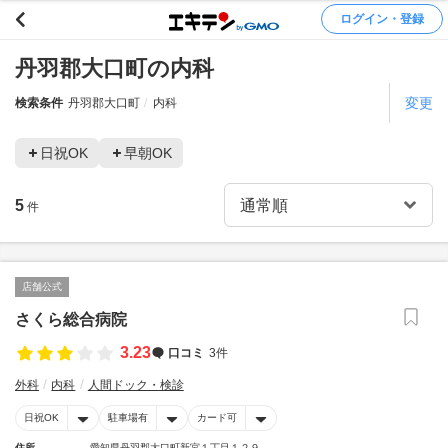
ログイン・登録
丹羽郡大口町の内科
変更
検索条件
丹羽郡大口町
内科
日祝OK
早朝OK
5
件
店舗公式
さくら総合病院
3.23
口コミ
3件
外科
内科
人間ドック・検診
日祝OK
駐車場有
カード可
住所
愛知県丹羽郡大口町新宮１丁目１２９