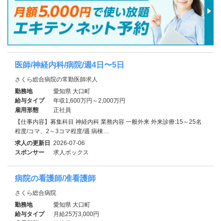
医師/神経内科/病院/週4日〜5日
さくら総合病院の常勤医師求人
勤務地
愛知県 大口町
給与タイプ
年収1,600万円～2,000万円
雇用形態
正社員
【仕事内容】募集科目 神経内科 業務内容 一般外来 外来診療:15～25名
程度/コマ、2～3コマ程度/週 病棟…
求人の更新日
2026-07-06
スポンサー
求人ボックス
病院の看護師/准看護師
さくら総合病院
勤務地
愛知県 大口町
給与タイプ
月給25万3,000円