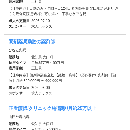
雇用形態
正社員
【仕事内容】日勤のみ・年間休日124日|看護師募集 楽田駅送迎あり さ
くら総合病院 患者様に寄り添い、丁寧なケアを提…
求人の更新日
2026-07-10
スポンサー
求人ボックス
調剤薬局勤務の薬剤師
ひなた薬局
勤務地
愛知県 大口町
給与タイプ
月給35万円～60万円
雇用形態
正社員
【仕事内容】薬剤師業務全般 【経験・資格】<応募要件> 薬剤師 【給
与】月給 350,000円 〜 600,000円 …
求人の更新日
2026-08-06
スポンサー
求人ボックス
正看護師/クリニック/柏森駅/月給25万以上
山田外科内科
勤務地
愛知県 大口町
給与タイプ
月給25万5,000円～