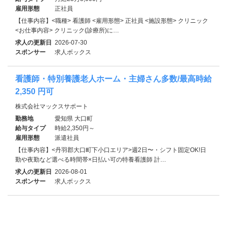
雇用形態
正社員
【仕事内容】<職種> 看護師 <雇用形態> 正社員 <施設形態> クリニック
<お仕事内容> クリニック(診療所)に…
求人の更新日
2026-07-30
スポンサー
求人ボックス
看護師・特別養護老人ホーム・主婦さん多数/最高時給
2,350 円可
株式会社マックスサポート
勤務地
愛知県 大口町
給与タイプ
時給2,350円～
雇用形態
派遣社員
【仕事内容】<丹羽郡大口町下小口エリア>週2日〜・シフト固定OK!日
勤や夜勤など選べる時間帯×日払い可の特養看護師 計…
求人の更新日
2026-08-01
スポンサー
求人ボックス