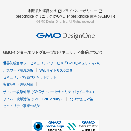
利用規約
運営会社
プライバシーポリシー
best choice クリニック byGMO
best choice 歯科 byGMO
©GMO DesignOne, Inc. All Rights reserved.
GMOインターネットグループのセキュリティ事業について
世界初総合ネットセキュリティサービス「GMOセキュリティ24」
パスワード漏洩診断
Webサイトリスク診断
セキュリティ相談AIチャットボット
実在証明・盗聴対策
サイバー攻撃対策（GMOサイバーセキュリティ byイエラエ）
サイバー攻撃対策（GMO Flatt Security）
なりすまし対策
セキュリティ事業の軌跡