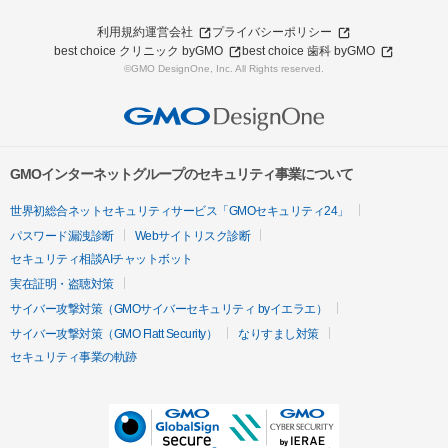
利用規約
運営会社
プライバシーポリシー
best choice クリニック byGMO
best choice 歯科 byGMO
©GMO DesignOne, Inc. All Rights reserved.
GMOインターネットグループのセキュリティ事業について
世界初総合ネットセキュリティサービス「GMOセキュリティ24」
パスワード漏洩診断
Webサイトリスク診断
セキュリティ相談AIチャットボット
実在証明・盗聴対策
サイバー攻撃対策（GMOサイバーセキュリティ byイエラエ）
サイバー攻撃対策（GMO Flatt Security）
なりすまし対策
セキュリティ事業の軌跡