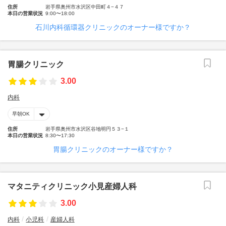
住所
岩手県奥州市水沢区中田町４−４７
本日の営業状況
9:00〜18:00
石川内科循環器クリニックのオーナー様ですか？
胃腸クリニック
3.00
内科
早朝OK
住所
岩手県奥州市水沢区谷地明円５３−１
本日の営業状況
8:30〜17:30
胃腸クリニックのオーナー様ですか？
マタニティクリニック小見産婦人科
3.00
内科
小児科
産婦人科