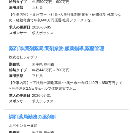
給与タイプ
年収500万円～600万円
雇用形態
正社員
【仕事内容】<奥州市><正社員>人事評価制度充実・研修体制 残業少な
め・経験考慮で年収600万円優遇/社員ファーストな…
求人の更新日
2026-08-05
スポンサー
求人ボックス
薬剤師/調剤薬局/調剤業務,服薬指導,薬歴管理
株式会社ライブリー
勤務地
岩手県 奥州市
給与タイプ
年収448万円～700万円
雇用形態
正社員
【仕事内容】<正社員><調剤薬局> <奥州市><年収440万～650万円まで
> 完全週休2.5日制&ヘルプ体制充実でお…
求人の更新日
2026-07-31
スポンサー
求人ボックス
調剤薬局勤務の薬剤師
水沢センター薬局
勤務地
岩手県 奥州市