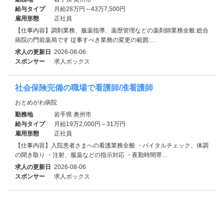
給与タイプ
月給28万円～43万7,500円
雇用形態
正社員
【仕事内容】調剤業務、服薬指導、薬歴管理などの薬剤師業務全般 総合
病院の門前薬局です 従事すべき業務の変更の範囲:…
求人の更新日
2026-08-06
スポンサー
求人ボックス
社会保険完備の職場で看護師/准看護師
おとめがわ病院
勤務地
岩手県 奥州市
給与タイプ
月給19万2,000円～31万円
雇用形態
正社員
【仕事内容】入院患者さまへの看護業務全般 ・バイタルチェック、体調
の聞き取り ・注射、服薬などの指示対応 ・夜勤時間帯…
求人の更新日
2026-08-06
スポンサー
求人ボックス