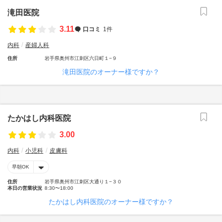
滝田医院
3.11
口コミ
1件
内科
産婦人科
住所
岩手県奥州市江刺区六日町１−９
滝田医院のオーナー様ですか？
たかはし内科医院
3.00
内科
小児科
皮膚科
早朝OK
住所
岩手県奥州市江刺区大通り１−３０
本日の営業状況
8:30〜18:00
たかはし内科医院のオーナー様ですか？