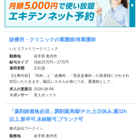
診療所・クリニックの看護師/准看護師
いとうファミリークリニック
勤務地
岩手県 奥州市
給与タイプ
月給25万円～27万円
雇用形態
正社員
【仕事内容】「内科」と「皮膚科」「美容皮膚科」の患者様にそれぞれ
対応いただきます。幅広いスキルが身につき、看護師として…
求人の更新日
2026-08-06
スポンサー
求人ボックス
「薬剤師資格必須」調剤薬局/駅チカ,土日休み,週32h
以上,新卒可,未経験可,ブランク可
株式会社ワークイン
勤務地
岩手県 奥州市