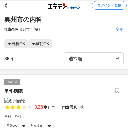
ログイン・登録
奥州市の内科
変更
検索条件
奥州市
内科
日祝OK
早朝OK
36
件
店舗公式
奥州病院
3.25
口コミ
1件
写真
1枚
内科
外科
早朝OK
駐車場有