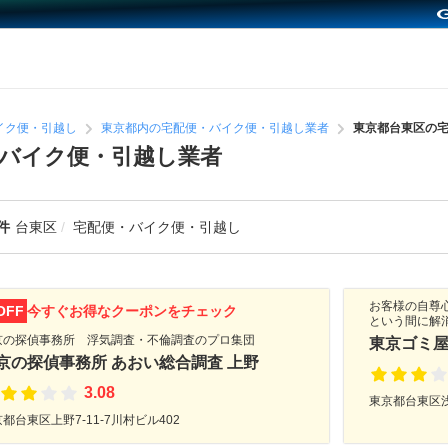
イク便・引越し
東京都内の宅配便・バイク便・引越し業者
東京都台東区の
バイク便・引越し業者
件
台東区
宅配便・バイク便・引越し
お客様の自尊
OFF
今すぐお得なクーポンをチェック
という間に解
京の探偵事務所 浮気調査・不倫調査のプロ集団
東京ゴミ
京の探偵事務所 あおい総合調査 上野
3.08
東京都台東区浅草
都台東区上野7-11-7川村ビル402