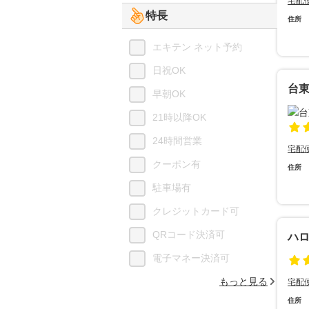
宅配
特長
住所
エキテン ネット予約
日祝OK
台
早朝OK
21時以降OK
24時間営業
宅配
クーポン有
住所
駐車場有
クレジットカード可
QRコード決済可
ハロ
電子マネー決済可
もっと見る
宅配
住所