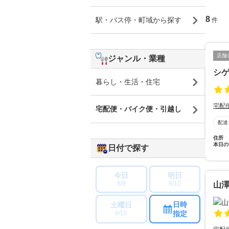
8
駅・バス停・町域から探す
件
店舗
ジャンル・業種
シ
暮らし・生活・住宅
宅配
宅配便・バイク便・引越し
配達
住所
本日の
日付で探す
今日
明日
8/9
8/10
山
日時
土曜日
指定
8/15