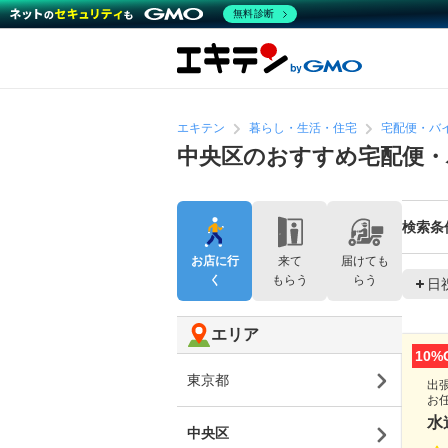
無料診断
エキテン
暮らし・生活・住宅
宅配便・バ
中央区のおすすめ宅配便・
検索条
お店に行
来て
届けても
く
もらう
らう
日
エリア
10%
東京都
出
お
水
中央区