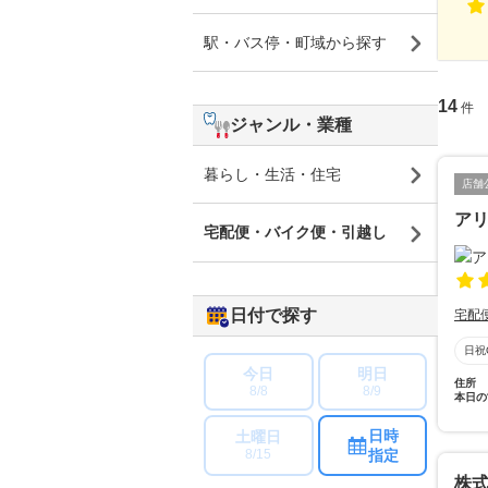
駅・バス停・町域から探す
14
件
ジャンル・業種
暮らし・生活・住宅
店舗
ア
宅配便・バイク便・引越し
日付で探す
宅配
日祝
今日
明日
住所
8/8
8/9
本日の
日時
土曜日
指定
8/15
株