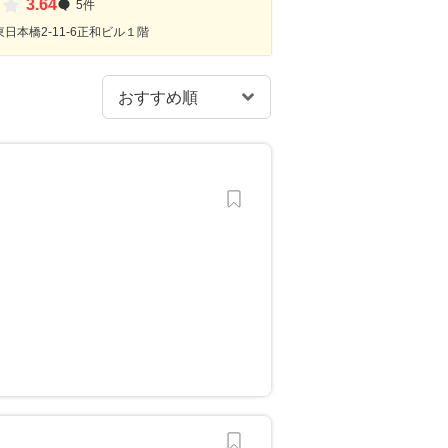
3.64
5件
日本橋2-11-6正和ビル１階