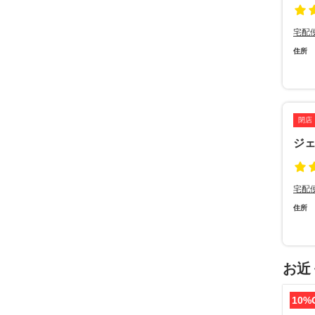
宅配
住所
閉店
ジ
宅配
住所
お近
10%