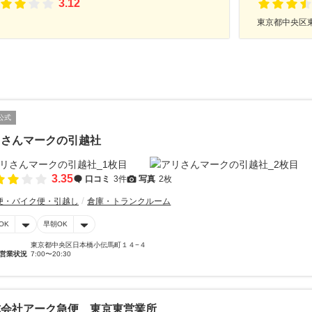
3.12
東京都中央区東
公式
リさんマークの引越社
3.35
口コミ
3件
写真
2枚
便・バイク便・引越し
倉庫・トランクルーム
OK
早朝OK
東京都中央区日本橋小伝馬町１４−４
営業状況
7:00〜20:30
式会社アーク急便 東京東営業所