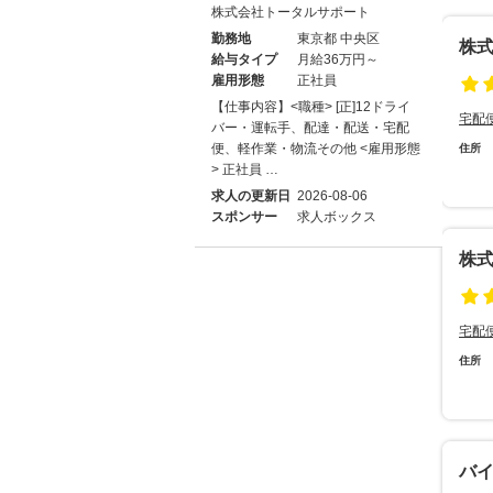
株式会社トータルサポート
勤務地
東京都 中央区
株
給与タイプ
月給36万円～
雇用形態
正社員
【仕事内容】<職種> [正]12ドライ
宅配
バー・運転手、配達・配送・宅配
便、軽作業・物流その他 <雇用形態
住所
> 正社員 …
求人の更新日
2026-08-06
スポンサー
求人ボックス
株
宅配
住所
バ