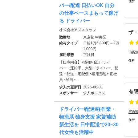
住所
バー/配達 日払いOK 自分
の仕事ペースまもって稼げ
る ドライバー
株式会社アズスタッフ
ザ
勤務地
東京都 中央区
給与タイプ
日給1万6,800円～2万
1,000円
宅配
雇用形態
正社員
住所
【仕事内容】<職種> [正]ドライ
バー・運転手、大型ドライバー、配
達・配送・宅配便 <雇用形態> 正社
員 <給与>…
求人の更新日
2026-08-01
有
スポンサー
求人ボックス
ドライバー/配達/軽作業・
宅配
物流系 独身支援 家賃補助
住所
新生活を 日中配送で20~30
代女性も活躍中