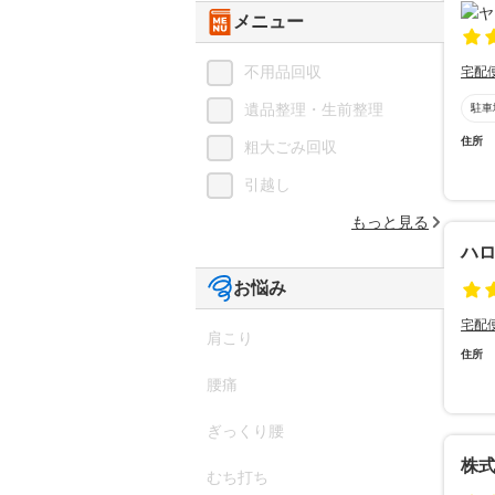
メニュー
不用品回収
宅配
遺品整理・生前整理
駐車
住所
粗大ごみ回収
引越し
もっと見る
ハロ
お悩み
宅配
肩こり
住所
腰痛
ぎっくり腰
株
むち打ち