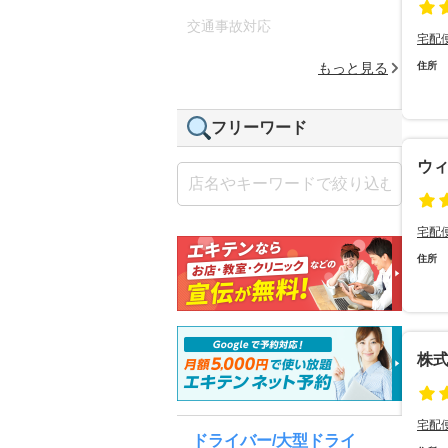
交通事故対応
宅配
もっと見る
住所
フリーワード
ウ
宅配
住所
株
宅配
ドライバー/大型ドライ