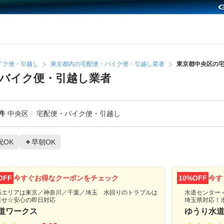
イク便・引越し
東京都内の宅配便・バイク便・引越し業者
東京都中央区の
バイク便・引越し業者
件
中央区
宅配便・バイク便・引越し
祝OK
早朝OK
OFF
今すぐお得なクーポンをチェック
10%OFF
今す
張エリアは東京／神奈川／千葉／埼玉 水回りのトラブルは
水道センター＜
任せ☆安心の即日対応
埼玉県対応！
道ワークス
ゆうり水