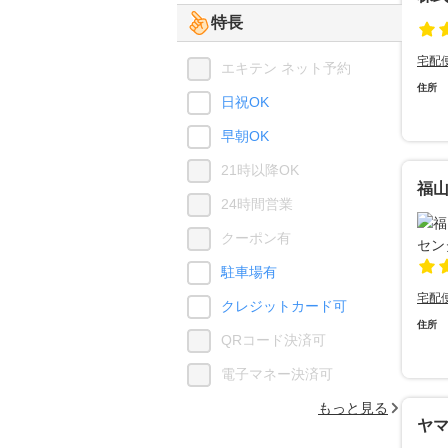
特長
宅配
エキテン ネット予約
住所
日祝OK
早朝OK
21時以降OK
福
24時間営業
クーポン有
駐車場有
宅配
クレジットカード可
住所
QRコード決済可
電子マネー決済可
もっと見る
ヤ