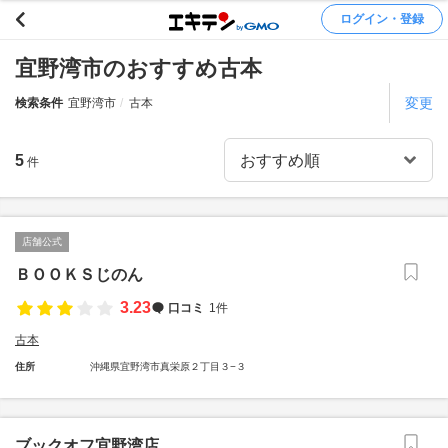
ログイン・登録
宜野湾市のおすすめ古本
変更
検索条件
宜野湾市
古本
5
件
店舗公式
ＢＯＯＫＳじのん
3.23
口コミ
1件
古本
住所
沖縄県宜野湾市真栄原２丁目３−３
ブックオフ宜野湾店