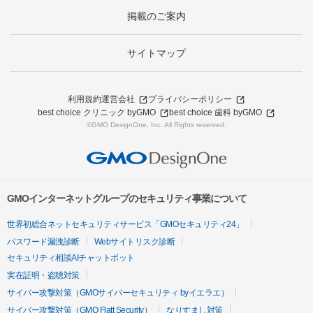
掲載のご案内
サイトマップ
利用規約
運営会社
プライバシーポリシー
best choice クリニック byGMO
best choice 歯科 byGMO
©GMO DesignOne, Inc. All Rights reserved.
GMOインターネットグループのセキュリティ事業について
世界初総合ネットセキュリティサービス「GMOセキュリティ24」
パスワード漏洩診断
Webサイトリスク診断
セキュリティ相談AIチャットボット
実在証明・盗聴対策
サイバー攻撃対策（GMOサイバーセキュリティ byイエラエ）
サイバー攻撃対策（GMO Flatt Security）
なりすまし対策