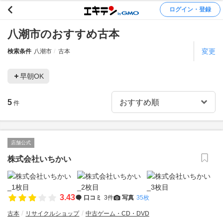
ログイン・登録
八潮市のおすすめ古本
変更
検索条件
八潮市
古本
早朝OK
5
件
店舗公式
株式会社いちかい
3.43
口コミ
3件
写真
35枚
古本
リサイクルショップ
中古ゲーム・CD・DVD