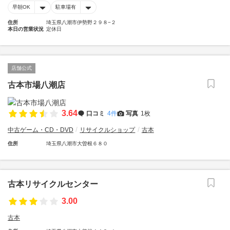
早朝OK
駐車場有
住所
埼玉県八潮市伊勢野２９８−２
本日の営業状況
定休日
店舗公式
古本市場八潮店
3.64
口コミ
4件
写真
1枚
中古ゲーム・CD・DVD
リサイクルショップ
古本
住所
埼玉県八潮市大曽根６８０
古本リサイクルセンター
3.00
古本