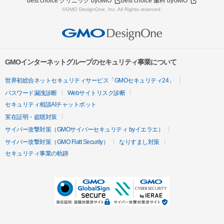
best choice クリニック byGMO
best choice 歯科 byGMO
©GMO DesignOne, Inc. All Rights reserved.
GMOインターネットグループのセキュリティ事業について
世界初総合ネットセキュリティサービス「GMOセキュリティ24」
パスワード漏洩診断
Webサイトリスク診断
セキュリティ相談AIチャットボット
実在証明・盗聴対策
サイバー攻撃対策（GMOサイバーセキュリティ byイエラエ）
サイバー攻撃対策（GMO Flatt Security）
なりすまし対策
セキュリティ事業の軌跡