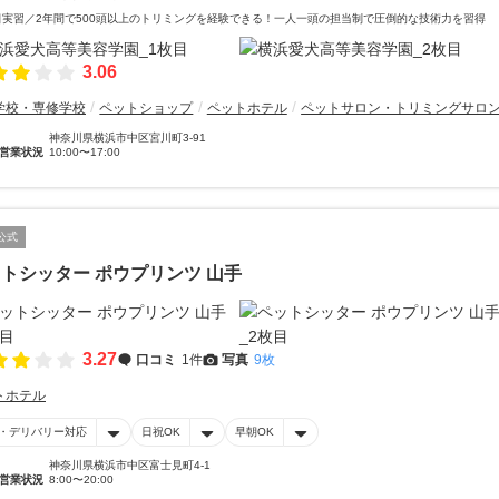
日実習／2年間で500頭以上のトリミングを経験できる！一人一頭の担当制で圧倒的な技術力を習得
3.06
学校・専修学校
ペットショップ
ペットホテル
ペットサロン・トリミングサロ
神奈川県横浜市中区宮川町3-91
営業状況
10:00〜17:00
公式
トシッター ポウプリンツ 山手
3.27
口コミ
1件
写真
9枚
トホテル
・デリバリー対応
日祝OK
早朝OK
神奈川県横浜市中区富士見町4-1
営業状況
8:00〜20:00