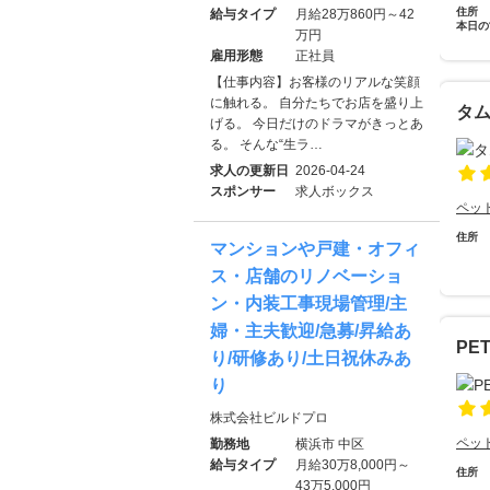
住所
給与タイプ
月給28万860円～42
本日の
万円
雇用形態
正社員
【仕事内容】お客様のリアルな笑顔
に触れる。 自分たちでお店を盛り上
タ
げる。 今日だけのドラマがきっとあ
る。 そんな“生ラ…
求人の更新日
2026-04-24
スポンサー
求人ボックス
ペッ
住所
マンションや戸建・オフィ
ス・店舗のリノベーショ
ン・内装工事現場管理/主
婦・主夫歓迎/急募/昇給あ
PE
り/研修あり/土日祝休みあ
り
株式会社ビルドプロ
ペッ
勤務地
横浜市 中区
給与タイプ
月給30万8,000円～
住所
43万5,000円