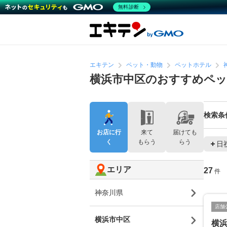
無料診断
エキテン
ペット・動物
ペットホテル
横浜市中区のおすすめペ
検索条
お店に行
来て
届けても
く
もらう
らう
日
エリア
27
件
神奈川県
店舗
横浜市中区
横