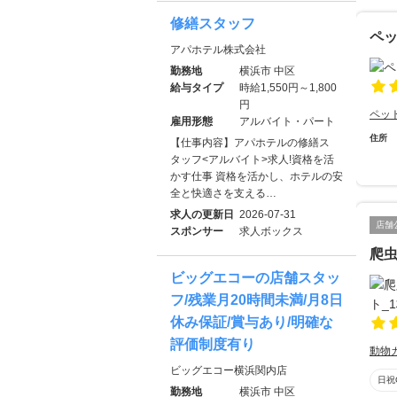
修繕スタッフ
ペ
アパホテル株式会社
勤務地
横浜市 中区
給与タイプ
時給1,550円～1,800
円
ペッ
雇用形態
アルバイト・パート
住所
【仕事内容】アパホテルの修繕ス
タッフ<アルバイト>求人!資格を活
かす仕事 資格を活かし、ホテルの安
全と快適さを支える…
求人の更新日
2026-07-31
店舗
スポンサー
求人ボックス
爬
ビッグエコーの店舗スタッ
フ/残業月20時間未満/月8日
休み保証/賞与あり/明確な
評価制度有り
動物
ビッグエコー横浜関内店
日祝
勤務地
横浜市 中区