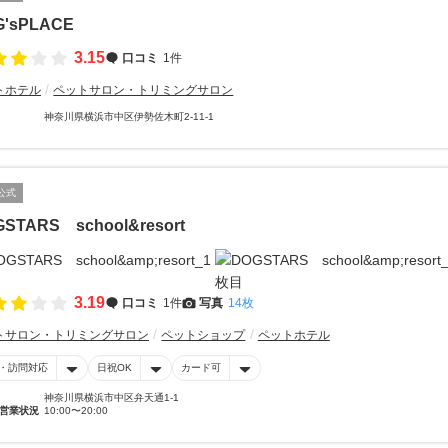
G'sPLACE
3.15
口コミ
1件
トホテル
ペットサロン・トリミングサロン
神奈川県横浜市中区伊勢佐木町2-11-1
公式
STARS school&resort
3.19
口コミ
1件
写真
14枚
トサロン・トリミングサロン
ペットショップ
ペットホテル
・訪問対応
日祝OK
カード可
神奈川県横浜市中区弁天通1-1
営業状況
10:00〜20:00