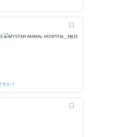
？
様ですか？