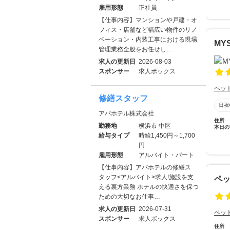
雇用形態
正社員
【仕事内容】マンションや戸建・オ
フィス・店舗など幅広い物件のリノ
ベーション・内装工事における現場
MYS
管理業務全般をお任せし…
求人の更新日
2026-08-03
スポンサー
求人ボックス
ペッ
修繕スタッフ
日祝
アパホテル株式会社
住所
勤務地
横浜市 中区
本日の
給与タイプ
時給1,450円～1,700
円
雇用形態
アルバイト・パート
【仕事内容】アパホテルの修繕ス
タッフ<アルバイト>求人!施設を支
ペ
える裏方業務 ホテルの快適さを保つ
ための大切なお仕事…
求人の更新日
2026-07-31
ペッ
スポンサー
求人ボックス
住所