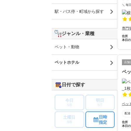
＼ 毎
駅・バス停・町域から探す
専門
ジャンル・業種
住所
本日の
ペット・動物
ペットホテル
店舗
ペッ
日付で探す
今日
明日
ペッ
8/6
8/7
配達
日時
土曜日
指定
8/8
住所
本日の