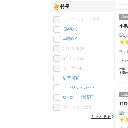
特長
店舗
エキテン ネット予約
小
日祝OK
早朝OK
21時以降OK
ペッ
24時間営業
日祝
クーポン有
住所
本日の
駐車場有
クレジットカード可
店舗
QRコード決済可
11
電子マネー決済可
もっと見る