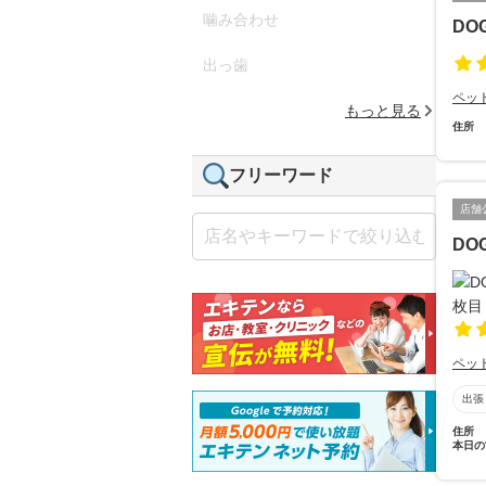
噛み合わせ
DO
出っ歯
ペッ
もっと見る
住所
フリーワード
店舗
DOG
ペッ
出張
住所
本日の