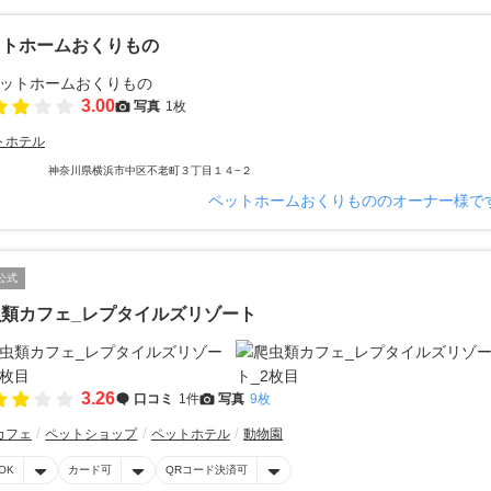
ットホームおくりもの
3.00
写真
1枚
トホテル
神奈川県横浜市中区不老町３丁目１４−２
ペットホームおくりもののオーナー様で
公式
虫類カフェ_レプタイルズリゾート
3.26
口コミ
1件
写真
9枚
カフェ
ペットショップ
ペットホテル
動物園
OK
カード可
QRコード決済可