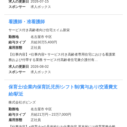
求人の更新日
2026-07-15
スポンサー
求人ボックス
看護師・准看護師
サービス付き高齢者向け住宅エイム新栄
勤務地
名古屋市 中区
給与タイプ
月給30万5,400円
雇用形態
正社員
【仕事内容】<仕事内容> サービス付き高齢者専用住宅における看護業
務および付帯する業務 サービス付高齢者住宅兼介護付有…
求人の更新日
2026-08-02
スポンサー
求人ボックス
保育士/企業内保育託児所/シフト制/賞与あり/交通費支
給/駅近
株式会社ポピンズ
勤務地
名古屋市 中区
給与タイプ
月給21万円～23万7,000円
雇用形態
正社員
【仕事内容】<保育士>の具体的なお仕事内容 基本的には保育業務全般