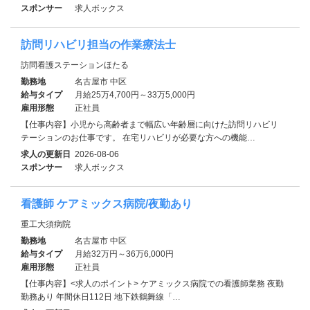
スポンサー
求人ボックス
訪問リハビリ担当の作業療法士
訪問看護ステーションほたる
勤務地
名古屋市 中区
給与タイプ
月給25万4,700円～33万5,000円
雇用形態
正社員
【仕事内容】小児から高齢者まで幅広い年齢層に向けた訪問リハビリ
テーションのお仕事です。 在宅リハビリが必要な方への機能…
求人の更新日
2026-08-06
スポンサー
求人ボックス
看護師 ケアミックス病院/夜勤あり
重工大須病院
勤務地
名古屋市 中区
給与タイプ
月給32万円～36万6,000円
雇用形態
正社員
【仕事内容】<求人のポイント> ケアミックス病院での看護師業務 夜勤
勤務あり 年間休日112日 地下鉄鶴舞線「…