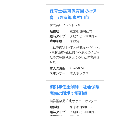
保育士/認可保育園での保
育士/東京都/東村山市
株式会社フレンドツリー
勤務地
東京都 東村山市
給与タイプ
月給23万5,200円～
雇用形態
未設定
【仕事内容】<求人掲載元>バイトな
<東村山市>正社員 0?2歳児の子ども
たちの年齢や成長に応じた保育業務
全般 …
求人の更新日
2026-07-25
スポンサー
求人ボックス
調剤専任薬剤師・社会保険
完備の職場で薬剤師
健祥堂薬局 在宅サポートセンター
勤務地
東京都 東村山市
給与タイプ
月給33万5,000円～