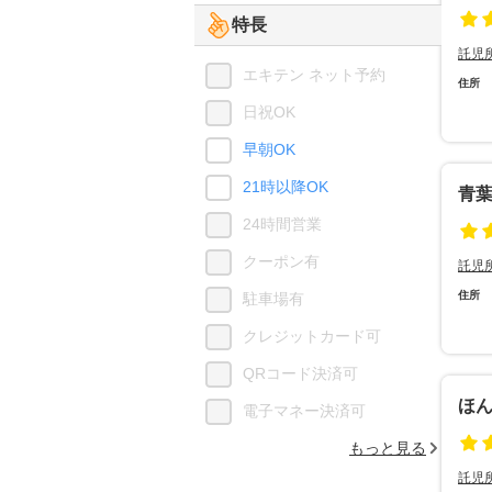
特長
託児
エキテン ネット予約
住所
日祝OK
早朝OK
21時以降OK
青
24時間営業
クーポン有
託児
住所
駐車場有
クレジットカード可
QRコード決済可
ほ
電子マネー決済可
もっと見る
託児