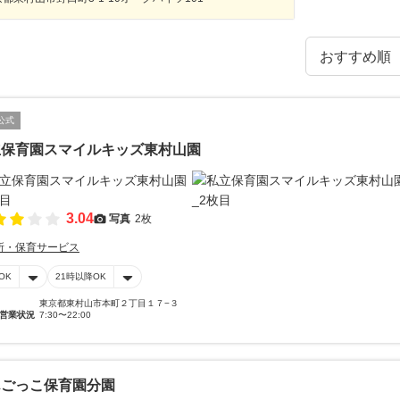
公式
立保育園スマイルキッズ東村山園
3.04
写真
2枚
所・保育サービス
OK
21時以降OK
東京都東村山市本町２丁目１７−３
営業状況
7:30〜22:00
んごっこ保育園分園