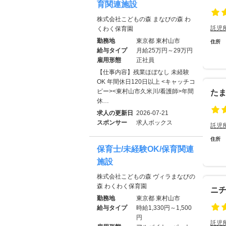
育関連施設
株式会社こどもの森 まなびの森 わ
託児
くわく保育園
勤務地
東京都 東村山市
住所
給与タイプ
月給25万円～29万円
雇用形態
正社員
【仕事内容】残業ほぼなし 未経験
OK 年間休日120日以上 <キャッチコ
ピー><東村山市久米川/看護師>年間
た
休…
求人の更新日
2026-07-21
スポンサー
求人ボックス
託児
住所
保育士/未経験OK/保育関連
施設
株式会社こどもの森 ヴィラまなびの
森 わくわく保育園
ニ
勤務地
東京都 東村山市
給与タイプ
時給1,330円～1,500
円
託児