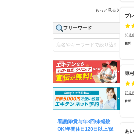
もっと見る
プ
フリーワード
託児
住所
東
託児
住所
看護師/賞与年3回/未経験
OK/年間休日120日以上/保
あ