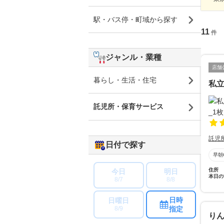
駅・バス停・町域から探す
11
件
ジャンル・業種
店舗
暮らし・生活・住宅
私
託児所・保育サービス
託児
日付で探す
早朝
住所
今日
明日
本日の
8/7
8/8
日時
日曜日
指定
8/9
り