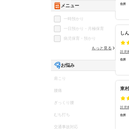
住所
メニュー
一時預かり
一日預かり・月極保育
し
病児保育・預かり
もっと見る
託児
住所
お悩み
肩こり
東
腰痛
ぎっくり腰
託児
むち打ち
住所
交通事故対応