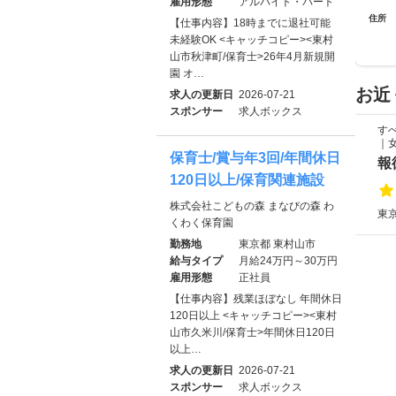
雇用形態
アルバイト・パート
住所
【仕事内容】18時までに退社可能
未経験OK <キャッチコピー><東村
山市秋津町/保育士>26年4月新規開
園 オ…
お近
求人の更新日
2026-07-21
スポンサー
求人ボックス
す
｜
保育士/賞与年3回/年間休日
報
120日以上/保育関連施設
株式会社こどもの森 まなびの森 わ
東京
くわく保育園
勤務地
東京都 東村山市
給与タイプ
月給24万円～30万円
雇用形態
正社員
【仕事内容】残業ほぼなし 年間休日
120日以上 <キャッチコピー><東村
山市久米川/保育士>年間休日120日
以上…
求人の更新日
2026-07-21
スポンサー
求人ボックス