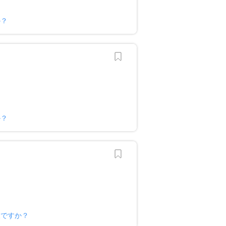
か？
か？
様ですか？