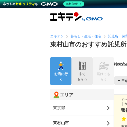
無料診断
エキテン
暮らし・生活・住宅
託児所・保
東村山市のおすすめ託児所
検索条
お店に行
来て
届けても
く
もらう
らう
早
エリア
す
｜
東京都
報
東村山市
東京