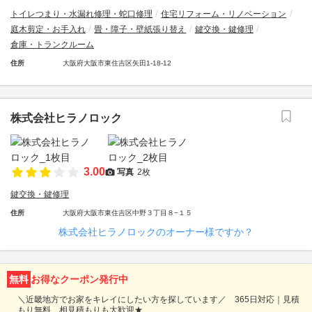
トイレつまり・水漏れ修理・蛇口修理
住宅リフォーム・リノベーション
庭木剪定・お手入れ
畳・障子・壁紙張り替え
鍵交換・鍵修理
倉庫・トランクルーム
住所
大阪府大阪市東住吉区矢田1-18-12
株式会社ヒラノロック
3.00
写真
2枚
鍵交換・鍵修理
住所
大阪府大阪市東住吉区中野３丁目８−１５
株式会社ヒラノロックのオーナー様ですか？
無料
お得なクーポン発行中
＼近畿地方でお家をキレイにしたい方を探しています／ 365日対応｜見積
もり無料、相見積もりも大歓迎★