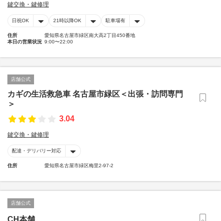
鍵交換・鍵修理
日祝OK
21時以降OK
駐車場有
住所
愛知県名古屋市緑区南大高2丁目450番地
本日の営業状況
9:00〜22:00
店舗公式
カギの生活救急車 名古屋市緑区＜出張・訪問専門
＞
3.04
鍵交換・鍵修理
配達・デリバリー対応
住所
愛知県名古屋市緑区梅里2-97-2
店舗公式
CH本舗