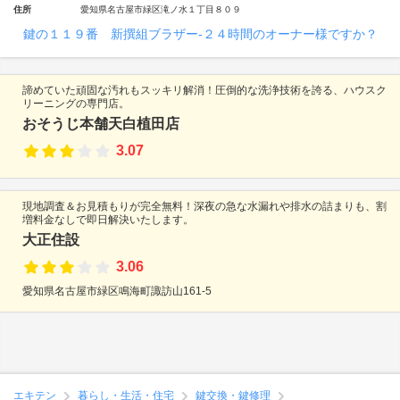
住所
愛知県名古屋市緑区滝ノ水１丁目８０９
鍵の１１９番 新撰組ブラザー‐２４時間のオーナー様ですか？
諦めていた頑固な汚れもスッキリ解消！圧倒的な洗浄技術を誇る、ハウスク
リーニングの専門店。
おそうじ本舗天白植田店
3.07
現地調査＆お見積もりが完全無料！深夜の急な水漏れや排水の詰まりも、割
増料金なしで即日解決いたします。
大正住設
3.06
愛知県名古屋市緑区鳴海町諏訪山161-5
エキテン
暮らし・生活・住宅
鍵交換・鍵修理