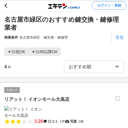
ログイン・登録
名古屋市緑区のおすすめ鍵交換・鍵修理
業者
変更
検索条件
名古屋市緑区
鍵交換・鍵修理
日祝OK
21時以降OK
4
件
店舗公式
リアット！ イオンモール大高店
3.26
口コミ
1件
写真
1枚