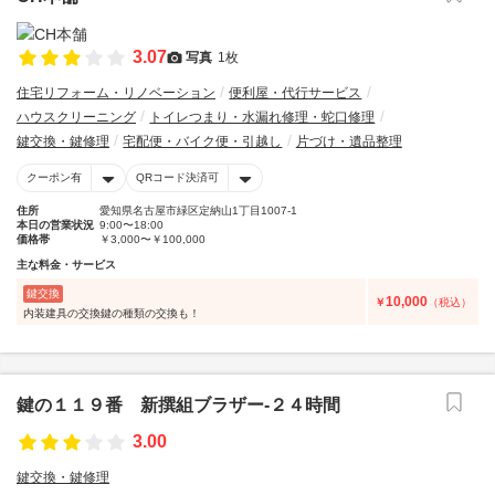
3.07
写真
1枚
住宅リフォーム・リノベーション
便利屋・代行サービス
ハウスクリーニング
トイレつまり・水漏れ修理・蛇口修理
鍵交換・鍵修理
宅配便・バイク便・引越し
片づけ・遺品整理
クーポン有
QRコード決済可
住所
愛知県名古屋市緑区定納山1丁目1007-1
本日の営業状況
9:00〜18:00
価格帯
￥3,000〜￥100,000
主な料金・サービス
鍵交換
10,000
￥
（税込）
内装建具の交換鍵の種類の交換も！
鍵の１１９番 新撰組ブラザー‐２４時間
3.00
鍵交換・鍵修理