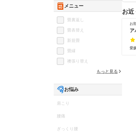
メニュー
お近
畳裏返し
お
畳表替え
ア
新規畳
愛
畳縁
襖張り替え
もっと見る
お悩み
肩こり
腰痛
ぎっくり腰