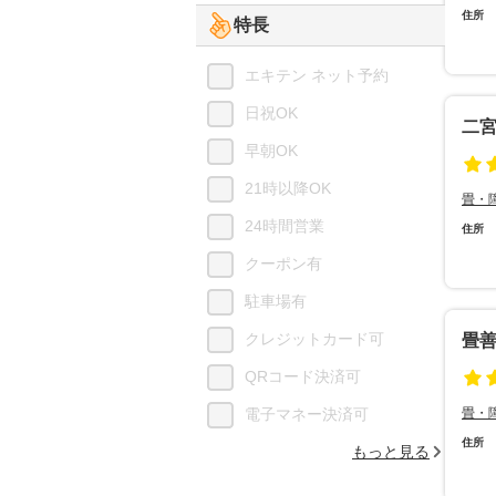
住所
特長
エキテン ネット予約
日祝OK
二
早朝OK
21時以降OK
畳・
24時間営業
住所
クーポン有
駐車場有
クレジットカード可
畳
QRコード決済可
電子マネー決済可
畳・
住所
もっと見る