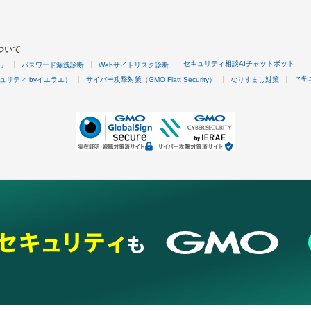
ついて
セキュリティ相談AIチャットボット
4」
パスワード漏洩診断
Webサイトリスク診断
セキ
ュリティ byイエラエ）
サイバー攻撃対策（GMO Flatt Security）
なりすまし対策