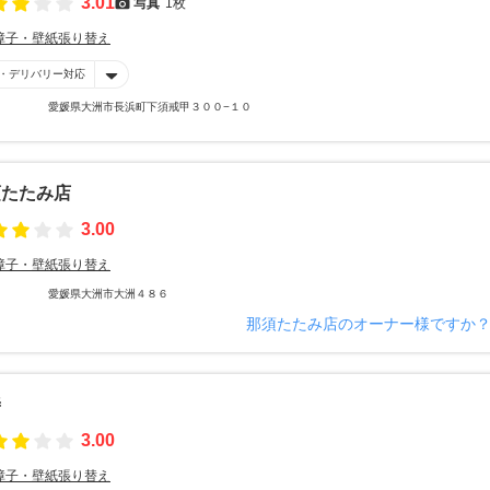
3.01
写真
1枚
障子・壁紙張り替え
・デリバリー対応
愛媛県大洲市長浜町下須戒甲３００−１０
須たたみ店
3.00
障子・壁紙張り替え
愛媛県大洲市大洲４８６
那須たたみ店のオーナー様ですか
善
3.00
障子・壁紙張り替え