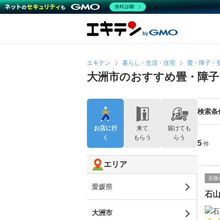
無料診断
エキテン
暮らし・生活・住宅
畳・障子・
大洲市のおすすめ畳・障子
検索条
お店に行
来て
届けても
く
もらう
らう
5
件
エリア
店舗
愛媛県
石
大洲市