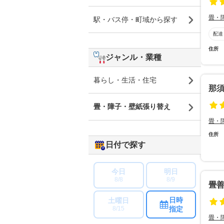
畳・
駅・バス停・町域から探す
配達
住所
ジャンル・業種
暮らし・生活・住宅
那
畳・障子・壁紙張り替え
畳・
住所
日付で探す
今日
明日
8/8
8/9
畳
日時
土曜日
指定
8/15
畳・