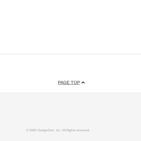
PAGE TOP
© GMO DesignOne, Inc. All Rights reserved.