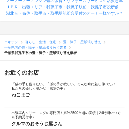
アーアーアーアンシン畳の張替・リフォームサービス生活救急車
ＪＢＲ 出張エリア・我孫子市・我孫子駅前・我孫子市役所前・
湖北台・布佐・取手市・取手駅前総合受付のオーナー様ですか？
エキテン
暮らし・生活・住宅
畳・障子・壁紙張り替え
千葉県内の畳・障子・壁紙張り替え業者
千葉県我孫子市の畳・障子・壁紙張り替え業者
お近くのお店
「猫の手も借りたい」「孫の手が欲しい」そんな時に差し伸べたい、
私たちの優しく温かな「感謝の手」
ねこまご
出張車内クリーニングの専門店！累計2500台超の実績｜24時間いつで
も予約受付中♪
クルマのおそうじ屋さん