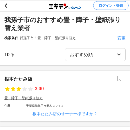
ログイン・登録
我孫子市のおすすめ畳・障子・壁紙張り
替え業者
変更
検索条件
我孫子市
畳・障子・壁紙張り替え
10
件
根本たたみ店
3.00
畳・障子・壁紙張り替え
住所
千葉県我孫子市新木３０６８
根本たたみ店のオーナー様ですか？