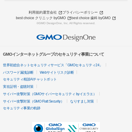
利用規約
運営会社
プライバシーポリシー
best choice クリニック byGMO
best choice 歯科 byGMO
©GMO DesignOne, Inc. All Rights reserved.
GMOインターネットグループのセキュリティ事業について
世界初総合ネットセキュリティサービス「GMOセキュリティ24」
パスワード漏洩診断
Webサイトリスク診断
セキュリティ相談AIチャットボット
実在証明・盗聴対策
サイバー攻撃対策（GMOサイバーセキュリティ byイエラエ）
サイバー攻撃対策（GMO Flatt Security）
なりすまし対策
セキュリティ事業の軌跡