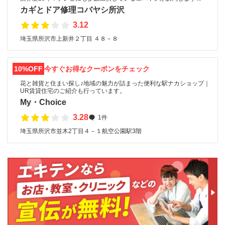
カギとドア修理コバヤシ所沢
3.12
埼玉県所沢市上新井２丁目 ４８－８
10%OFF
今すぐお得なクーポンをチェック
花と雑貨と住まい探し♪地域の魅力が詰まった便利な駅ナカショップ｜
UR賃貸住宅のご紹介も行っています。
My・Choice
3.28
1件
埼玉県所沢市並木2丁目４－１航空公園駅3階