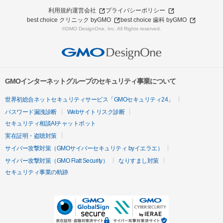
利用規約
運営会社
プライバシーポリシー
best choice クリニック byGMO
best choice 歯科 byGMO
©GMO DesignOne, Inc. All Rights reserved.
GMOインターネットグループのセキュリティ事業について
世界初総合ネットセキュリティサービス「GMOセキュリティ24」
パスワード漏洩診断
Webサイトリスク診断
セキュリティ相談AIチャットボット
実在証明・盗聴対策
サイバー攻撃対策（GMOサイバーセキュリティ byイエラエ）
サイバー攻撃対策（GMO Flatt Security）
なりすまし対策
セキュリティ事業の軌跡