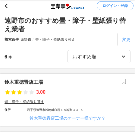
ログイン・登録
遠野市のおすすめ畳・障子・壁紙張り替
え業者
変更
検索条件
遠野市
畳・障子・壁紙張り替え
6
件
鈴木重徳畳店工場
3.00
畳・障子・壁紙張り替え
住所
岩手県遠野市松崎町白岩１８地割３３−５
鈴木重徳畳店工場のオーナー様ですか？