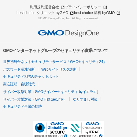
利用規約
運営会社
プライバシーポリシー
best choice クリニック byGMO
best choice 歯科 byGMO
©GMO DesignOne, Inc. All Rights reserved.
GMOインターネットグループのセキュリティ事業について
世界初総合ネットセキュリティサービス「GMOセキュリティ24」
パスワード漏洩診断
Webサイトリスク診断
セキュリティ相談AIチャットボット
実在証明・盗聴対策
サイバー攻撃対策（GMOサイバーセキュリティ byイエラエ）
サイバー攻撃対策（GMO Flatt Security）
なりすまし対策
セキュリティ事業の軌跡