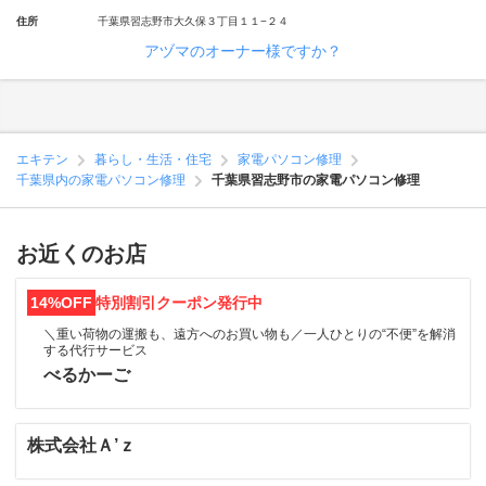
住所
千葉県習志野市大久保３丁目１１−２４
アヅマのオーナー様ですか？
エキテン
暮らし・生活・住宅
家電パソコン修理
千葉県内の家電パソコン修理
千葉県習志野市の家電パソコン修理
お近くのお店
14%OFF
特別割引クーポン発行中
＼重い荷物の運搬も、遠方へのお買い物も／一人ひとりの“不便”を解消
する代行サービス
べるかーご
株式会社Ａ’ｚ