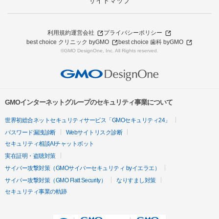
サイトマップ
利用規約
運営会社
プライバシーポリシー
best choice クリニック byGMO
best choice 歯科 byGMO
©GMO DesignOne, Inc. All Rights reserved.
GMOインターネットグループのセキュリティ事業について
世界初総合ネットセキュリティサービス「GMOセキュリティ24」
パスワード漏洩診断
Webサイトリスク診断
セキュリティ相談AIチャットボット
実在証明・盗聴対策
サイバー攻撃対策（GMOサイバーセキュリティ byイエラエ）
サイバー攻撃対策（GMO Flatt Security）
なりすまし対策
セキュリティ事業の軌跡