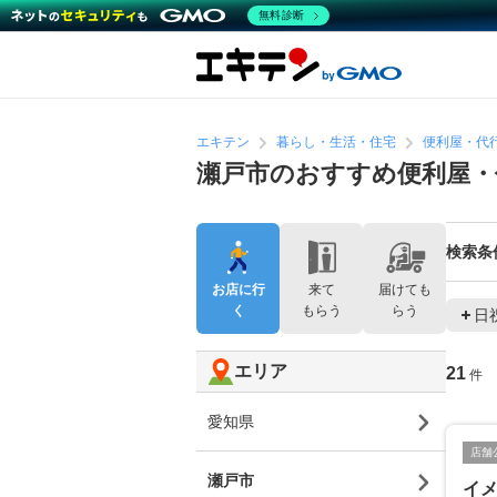
無料診断
エキテン
暮らし・生活・住宅
便利屋・代
瀬戸市のおすすめ便利屋・
検索条
お店に行
来て
届けても
く
もらう
らう
日
エリア
21
件
愛知県
店舗
瀬戸市
イ