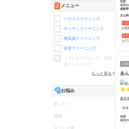
住所
メニュー
本日の
価格帯
主な料
ハウスクリーニング
ハウ
キッチンクリーニング
お部
エア
換気扇クリーニング
エア
浴室クリーニング
トイレクリーニング・洗面
所クリーニング
店舗
あ
もっと見る
お悩み
庭木
肩こり
配達
腰痛
住所
本日の
ぎっくり腰