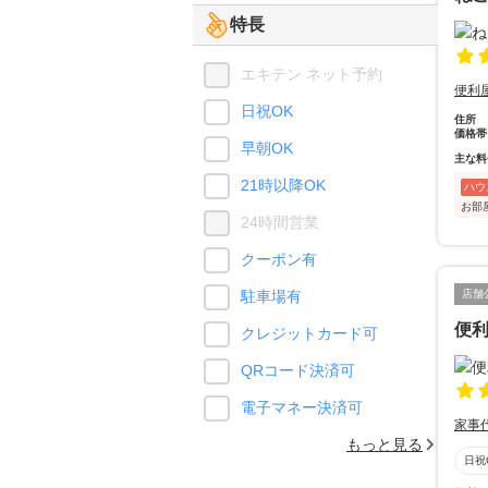
特長
エキテン ネット予約
便利
日祝OK
住所
価格帯
早朝OK
主な料
21時以降OK
ハウ
お部
24時間営業
クーポン有
駐車場有
店舗
便
クレジットカード可
QRコード決済可
電子マネー決済可
家事
もっと見る
日祝