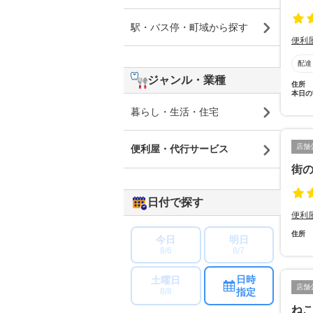
駅・バス停・町域から探す
便利
配達
ジャンル・業種
住所
本日の
暮らし・生活・住宅
店舗
便利屋・代行サービス
街
日付で探す
便利
住所
今日
明日
8/6
8/7
日時
土曜日
店舗
指定
8/8
ね