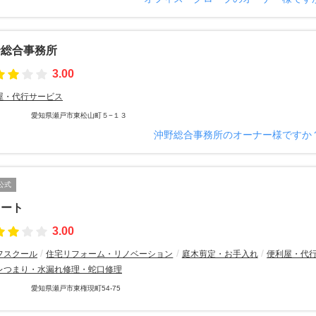
野総合事務所
3.00
屋・代行サービス
愛知県瀬戸市東松山町５−１３
沖野総合事務所のオーナー様ですか
公式
ソート
3.00
フスクール
住宅リフォーム・リノベーション
庭木剪定・お手入れ
便利屋・代
レつまり・水漏れ修理・蛇口修理
愛知県瀬戸市東権現町54-75