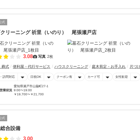
公式
クリーニング 祈里（いのり） 尾張瀬戸店
3.08
写真
2枚
・葬式
便利屋・代行サービス
ハウスクリーニング
庭木剪定・お手入れ
片づ
・訪問対応
日祝OK
クーポン有
カード可
女性歓迎
愛知県瀬戸市山脇町27-1
営業状況
9:00〜19:00
￥19,700〜￥21,700
公式
宅総合設備
3.00