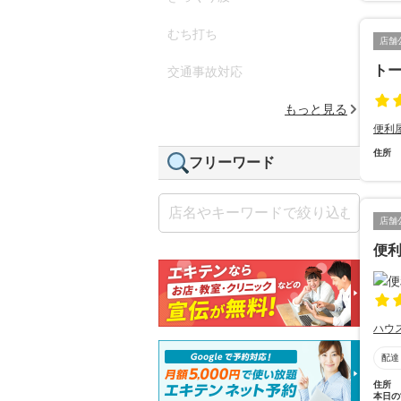
むち打ち
店舗
ト
交通事故対応
もっと見る
便利
住所
フリーワード
店舗
便
ハウ
配達
住所
本日の