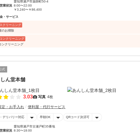
愛知県瀬戸市薬師町50-4
営業状況
8:00〜22:00
￥3,240〜￥86,400
金・サービス
スクリーニング
屋のお掃除
コンクリーニング
コンクリーニング
公式
んしん堂本舗
3.03
写真
4枚
剪定・お手入れ
便利屋・代行サービス
・デリバリー対応
早朝OK
QRコード決済可
愛知県瀬戸市古瀬戸町35番地
営業状況
8:30〜18:00