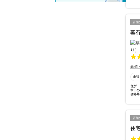
店舗
墓石
葬儀
出張
住所
本日の
価格帯
店舗
住