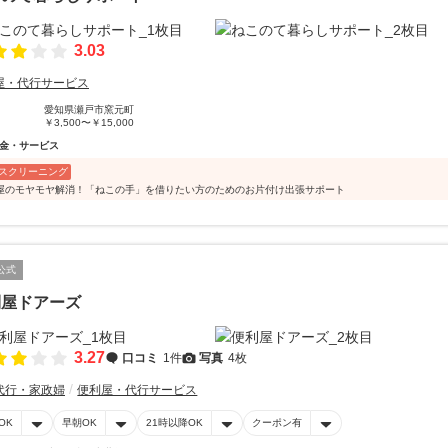
3.03
屋・代行サービス
愛知県瀬戸市窯元町
￥3,500〜￥15,000
金・サービス
スクリーニング
屋のモヤモヤ解消！「ねこの手」を借りたい方のためのお片付け出張サポート
公式
利屋ドアーズ
3.27
口コミ
1件
写真
4枚
代行・家政婦
便利屋・代行サービス
OK
早朝OK
21時以降OK
クーポン有