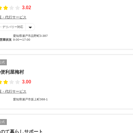
3.02
屋・代行サービス
・デリバリー対応
愛知県瀬戸市品野町3-387
営業状況
9:00〜17:00
公式
の便利屋梅村
3.00
屋・代行サービス
愛知県瀬戸市坂上町368-1
公式
このて暮らしサポート