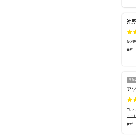
沖
便利
住所
店舗
ア
ゴル
トイ
住所