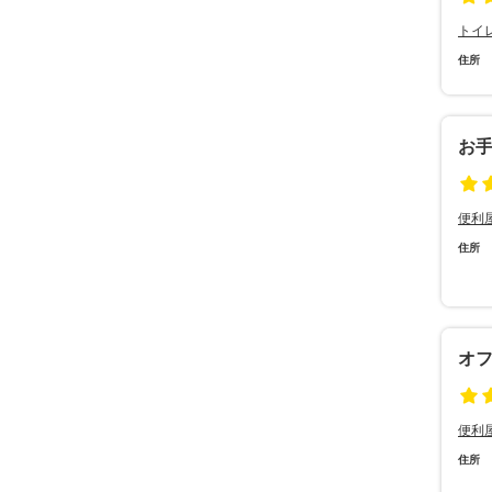
トイ
住所
お
便利
住所
オ
便利
住所