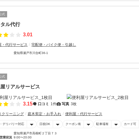
公式
ータル代行
3.01
屋・代行サービス
宅配便・バイク便・引越し
愛知県瀬戸市川合町36-1
公式
利屋リアルサービス
3.15
口コミ
1件
写真
3枚
スクリーニング
庭木剪定・お手入れ
便利屋・代行サービス
・デリバリー対応
日祝OK
クーポン有
駐車場有
カード可
愛知県瀬戸市高根町２丁目７３
営業状況
9:00〜20:00