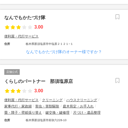
なんでもかたづけ隊
3.00
便利屋・代行サービス
住所
栃木県那須塩原市中塩原２１２１−１
なんでもかたづけ隊のオーナー様ですか？
店舗公式
くらしのパートナー 那須塩原店
3.00
便利屋・代行サービス
クリーニング
ハウスクリーニング
家事代行・家政婦
害虫・害獣駆除
庭木剪定・お手入れ
畳・障子・壁紙張り替え
鍵交換・鍵修理
片づけ・遺品整理
住所
栃木県那須塩原市前弥六228-10