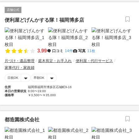
店舗公式
便利屋どげんかする隊！福岡博多店
3.99
口コミ
14件
写真
11枚
片づけ・遺品整理
庭木剪定・お手入れ
便利屋・代行サービス
家事代行・家政婦
日祝OK
早朝OK
住所
福岡県福岡市博多区石城町9-16
本日の営業状況
8:00〜19:00
価格帯
￥3,500〜￥35,000
都造園株式会社