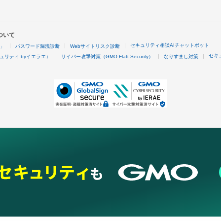
ついて
セキュリティ相談AIチャットボット
4」
パスワード漏洩診断
Webサイトリスク診断
セキ
ュリティ byイエラエ）
サイバー攻撃対策（GMO Flatt Security）
なりすまし対策