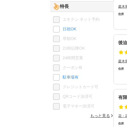
特長
庭木
住所
エキテン ネット予約
日祝OK
早朝OK
後
21時以降OK
24時間営業
庭木
クーポン有
住所
駐車場有
クレジットカード可
QRコード決済可
有
電子マネー決済可
もっと見る
花・
住所