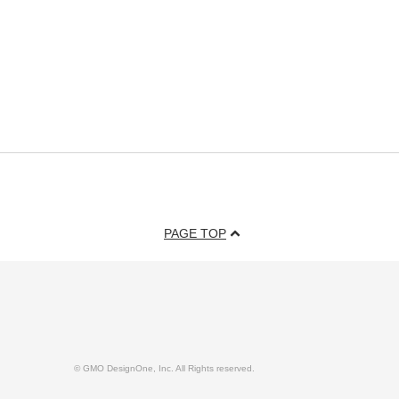
PAGE TOP
© GMO DesignOne, Inc. All Rights reserved.