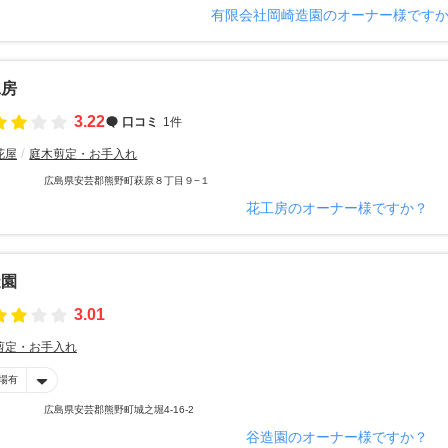
有限会社岡崎造園のオーナー様です
工房
3.22
口コミ
1件
花屋
庭木剪定・お手入れ
広島県安芸郡熊野町萩原８丁目９−１
花工房のオーナー様ですか？
造園
3.01
剪定・お手入れ
場有
広島県安芸郡熊野町城之堀4-16-2
谷造園のオーナー様ですか？