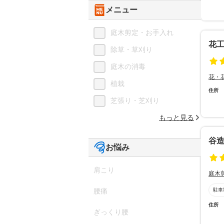
メニュー
庭木剪定・お手入れ
花
除草・草刈り
庭木の消毒
花・
植栽
住所
芝張り・芝刈り
もっと見る
谷
お悩み
肩こり
庭木
腰痛
駐車
住所
ぎっくり腰