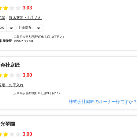
3.03
花屋
庭木剪定・お手入れ
OK
駐車場有
広島県安芸郡熊野町出来庭10丁目2-1
営業状況
10:00〜17:00
式会社庭匠
3.00
剪定・お手入れ
広島県安芸郡熊野町萩原3丁目11-3
株式会社庭匠のオーナー様ですか
山光翠園
3.00