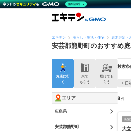
無料診断
エキテン
暮らし・生活・住宅
庭木剪定・
安芸郡熊野町のおすすめ庭
検索条
お店に行
来て
届けても
く
もらう
らう
日
エリア
8
件
広島県
店舗
安芸郡熊野町
大