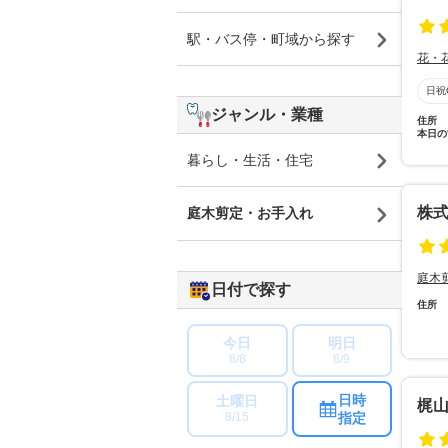
駅・バス停・町域から探す
花・
日祝
ジャンル・業種
住所
本日の
暮らし・生活・住宅
株
庭木剪定・お手入れ
庭木
日付で探す
住所
今日
明日
8/8
8/9
日時
土曜日
梶
指定
8/15