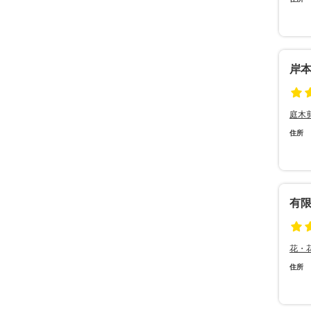
岸
庭木
住所
有
花・
住所