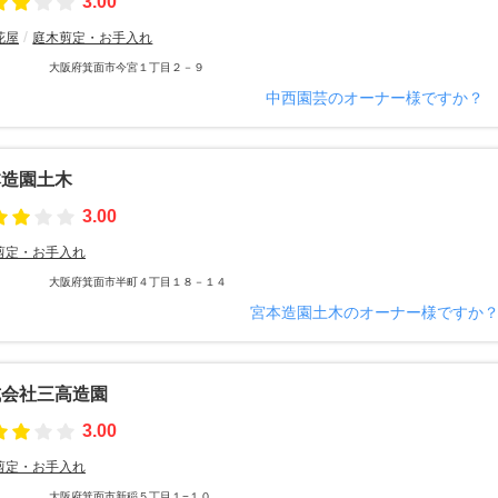
3.00
花屋
庭木剪定・お手入れ
大阪府箕面市今宮１丁目２－９
中西園芸のオーナー様ですか？
本造園土木
3.00
剪定・お手入れ
大阪府箕面市半町４丁目１８－１４
宮本造園土木のオーナー様ですか
式会社三高造園
3.00
剪定・お手入れ
大阪府箕面市新稲５丁目１−１０