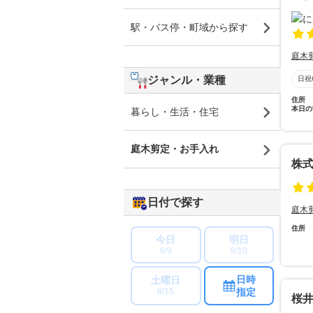
駅・バス停・町域から探す
庭木
ジャンル・業種
日祝
住所
本日の
暮らし・生活・住宅
庭木剪定・お手入れ
株
日付で探す
庭木
住所
今日
明日
8/9
8/10
日時
土曜日
指定
8/15
桜