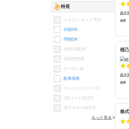
特長
庭木
エキテン ネット予約
住所
日祝OK
早朝OK
21時以降OK
植
24時間営業
クーポン有
庭木
駐車場有
住所
クレジットカード可
QRコード決済可
電子マネー決済可
株
もっと見る