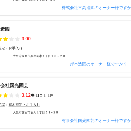
株式会社三高造園のオーナー様です
本造園
3.00
剪定・お手入れ
大阪府箕面市粟生新家１丁目１０－２０
岸本造園のオーナー様ですか？
限会社国光園芸
3.12
口コミ
1件
花屋
庭木剪定・お手入れ
大阪府箕面市石丸１丁目２３−３５
有限会社国光園芸のオーナー様です