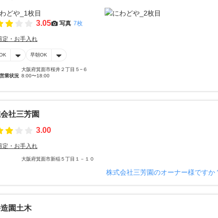
3.05
写真
7枚
剪定・お手入れ
OK
早朝OK
大阪府箕面市桜井２丁目５−６
営業状況
8:00〜18:00
式会社三芳園
3.00
剪定・お手入れ
大阪府箕面市新稲５丁目１－１０
株式会社三芳園のオーナー様ですか
井造園土木