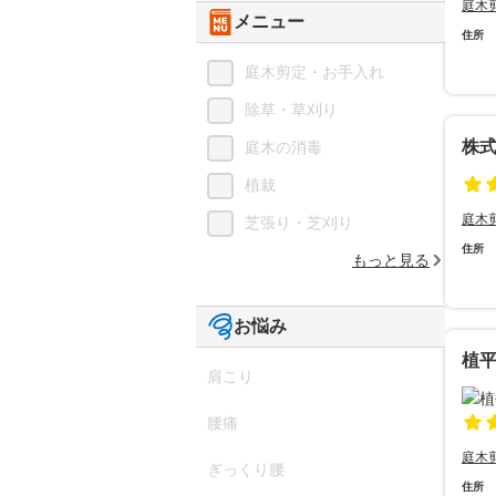
庭木
メニュー
住所
庭木剪定・お手入れ
除草・草刈り
株
庭木の消毒
植栽
庭木
芝張り・芝刈り
住所
もっと見る
お悩み
植
肩こり
腰痛
庭木
ぎっくり腰
住所