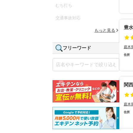
むち打ち
交通事故対応
豊
もっと見る
庭木
フリーワード
住所
関
庭木
住所