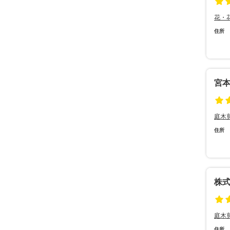
花・
住所
宮
庭木
住所
株
庭木
住所