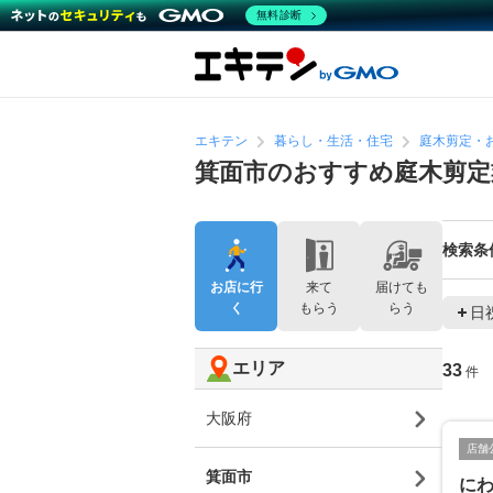
無料診断
エキテン
暮らし・生活・住宅
庭木剪定・
箕面市のおすすめ庭木剪定
検索条
お店に行
来て
届けても
く
もらう
らう
日
エリア
33
件
大阪府
店舗
箕面市
に