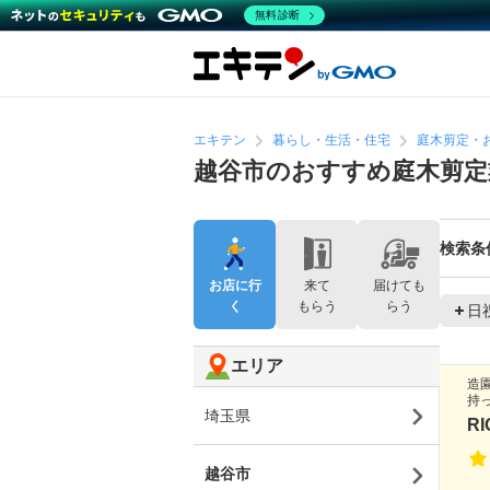
無料診断
エキテン
暮らし・生活・住宅
庭木剪定・
越谷市のおすすめ庭木剪定
検索条
お店に行
来て
届けても
く
もらう
らう
日
エリア
造
持
埼玉県
R
越谷市