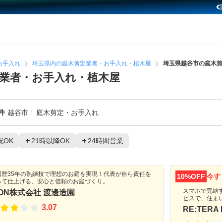
お手入れ
埼玉県内の庭木剪定業者・お手入れ・植木屋
埼玉県越谷市の庭木
業者・お手入れ・植木屋
件
越谷市
庭木剪定・お手入れ
祝OK
21時以降OK
24時間営業
園歴35年の熟練技で理想のお庭を実現！代表が自ら責任を
10%OFF
今す
って仕上げる、安心と信頼のお庭づくり。
スマホで完結
ION株式会社 渡邊造園
ビスで、住ま
3.07
RE:TERA