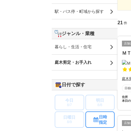
駅・バス停・町域から探す
21
件
ジャンル・業種
店舗
暮らし・生活・住宅
Ｍ
庭木剪定・お手入れ
庭木
日付で探す
日祝
住所
今日
明日
本日の
8/7
8/8
日時
日曜日
指定
8/9
店舗