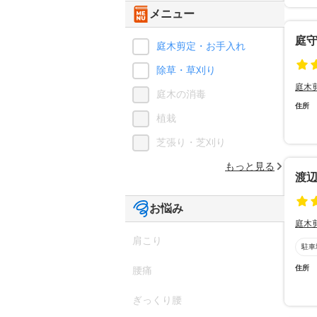
メニュー
庭
庭木剪定・お手入れ
除草・草刈り
庭木
庭木の消毒
住所
植栽
芝張り・芝刈り
もっと見る
渡
お悩み
庭木
肩こり
駐車
住所
腰痛
ぎっくり腰