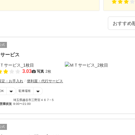
公式
Ｔサービス
3.03
写真
2枚
剪定・お手入れ
便利屋・代行サービス
OK
駐車場有
埼玉県越谷市三野宮４６７−５
営業状況
9:00〜21:00
公式