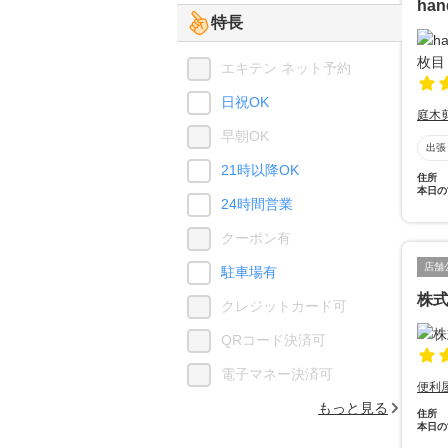
ha
特長
エキテン ネット予約
日祝OK
庭木
早朝OK
出張
21時以降OK
住所
本日の
24時間営業
クーポン有
店舗
駐車場有
株
クレジットカード可
QRコード決済可
電子マネー決済可
便利
もっと見る
住所
本日の