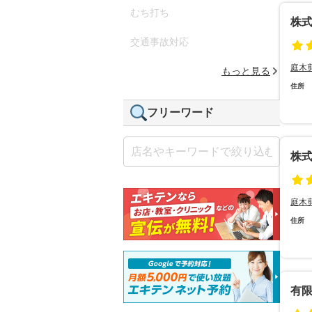
むち打ち
株
交通事故対応
庭木
もっと見る
住所
フリーワード
株
庭木
住所
有