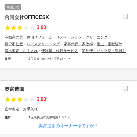
店舗公式
合同会社OFFICESK
3.00
不動産売買
住宅リフォーム・リノベーション
クリーニング
賃貸不動産
ハウスクリーニング
家事代行・家政婦
害虫・害獣駆除
庭木剪定・お手入れ
便利屋・代行サービス
宅配便・バイク便・引越し
住所
埼玉県狭山市中央1丁目46ー25
奥富造園
3.00
庭木剪定・お手入れ
住所
埼玉県狭山市大字堀兼１０１４
奥富造園のオーナー様ですか？