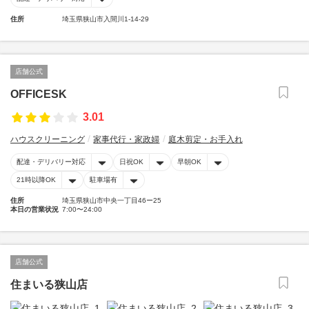
住所
埼玉県狭山市入間川1-14-29
店舗公式
OFFICESK
3.01
ハウスクリーニング
家事代行・家政婦
庭木剪定・お手入れ
配達・デリバリー対応
日祝OK
早朝OK
21時以降OK
駐車場有
住所
埼玉県狭山市中央一丁目46ー25
本日の営業状況
7:00〜24:00
店舗公式
住まいる狭山店