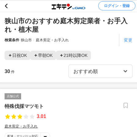
ログイン・登録
狭山市のおすすめ庭木剪定業者・お手入
れ・植木屋
変更
検索条件
狭山市
庭木剪定・お手入れ
日祝OK
早朝OK
21時以降OK
30
件
店舗公式
特殊伐採マツモト
3.01
庭木剪定・お手入れ
配達・デリバリー対応