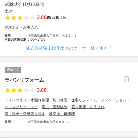
3.00
写真
1枚
庭木剪定・お手入れ
住所
埼玉県狭山市大字東三ツ木３９－２
本日の営業状況
9:00〜17:00
株式会社狭山緑化土木のオーナー様ですか？
店舗公式
ラパンリフォーム
3.00
トイレつまり・水漏れ修理・蛇口修理
住宅リフォーム・リノベーション
ハウスクリーニング
害虫・害獣駆除
庭木剪定・お手入れ
畳・障子・壁紙張り替え
鍵交換・鍵修理
住所
埼玉県狭山市南入曽５８０−１