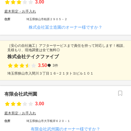
3.00
庭木剪定・お手入れ
住所
埼玉県狭山市柏原２９０５－２
株式会社冨士造園のオーナー様ですか？
［安心の自社施工］アフターサービスまで責任を持って対応します！相談、
見積もり、現地調査は全て無料◎
株式会社テイクファイブ
3.50
3件
埼玉県狭山市入間川３丁目１６−２１タトヨビル１０１
有限会社武州園
3.00
庭木剪定・お手入れ
住所
埼玉県狭山市大字根岸６２０－１
有限会社武州園のオーナー様ですか？