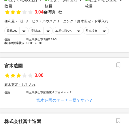
3.04
写真
3枚
便利屋・代行サービス
ハウスクリーニング
庭木剪定・お手入れ
日祝OK
早朝OK
21時以降OK
駐車場有
住所
埼玉県狭山市青柳239-3
本日の営業状況
8:00〜23:30
宮木造園
3.00
庭木剪定・お手入れ
住所
埼玉県狭山市広瀬東４丁目４４－７
宮木造園のオーナー様ですか？
株式会社冨士造園