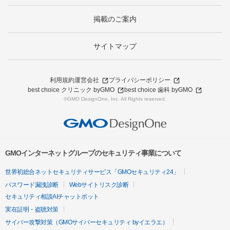
掲載のご案内
サイトマップ
利用規約
運営会社
プライバシーポリシー
best choice クリニック byGMO
best choice 歯科 byGMO
©GMO DesignOne, Inc. All Rights reserved.
GMOインターネットグループのセキュリティ事業について
世界初総合ネットセキュリティサービス「GMOセキュリティ24」
パスワード漏洩診断
Webサイトリスク診断
セキュリティ相談AIチャットボット
実在証明・盗聴対策
サイバー攻撃対策（GMOサイバーセキュリティ byイエラエ）