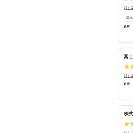
貸し
駐車
住所
富
貸し
住所
株