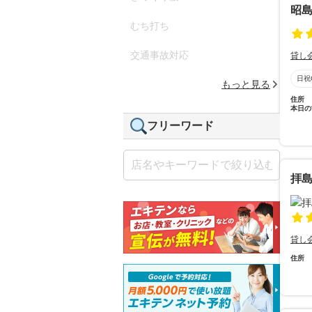
昭
むち打ち
交通事故対応
貸し
日祝
もっと見る
住所
本日の
フリーワード
拝
貸し
住所