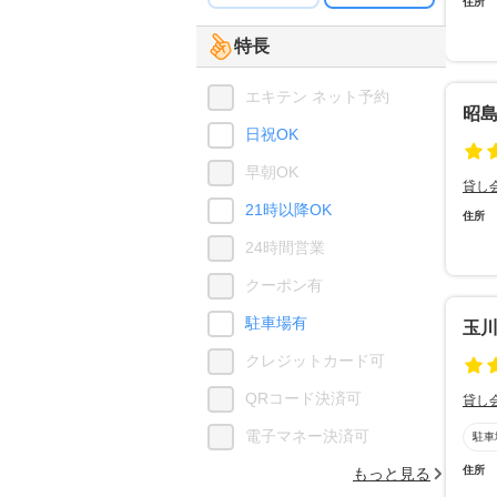
住所
特長
エキテン ネット予約
昭
日祝OK
早朝OK
貸し
21時以降OK
住所
24時間営業
クーポン有
駐車場有
玉
クレジットカード可
QRコード決済可
貸し
電子マネー決済可
駐車
住所
もっと見る