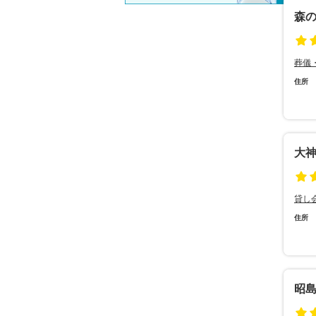
森
葬儀
住所
大
貸し
住所
昭