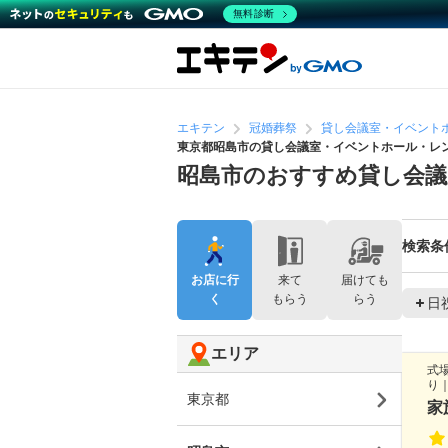
無料診断
エキテン
冠婚葬祭
貸し会議室・イベント
東京都昭島市の貸し会議室・イベントホール・レ
昭島市のおすすめ貸し会
検索条
お店に行
来て
届けても
く
もらう
らう
日
エリア
式
り
東京都
家