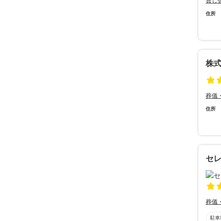
貸し
住所
株
葬儀
住所
セ
葬儀
駐車