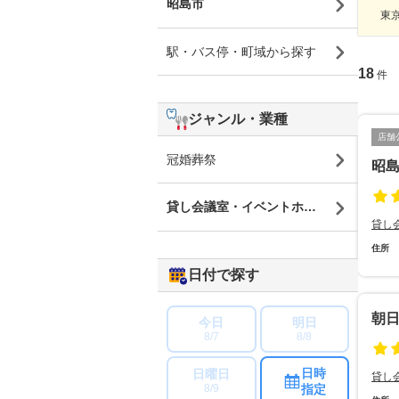
昭島市
東京
駅・バス停・町域から探す
18
件
ジャンル・業種
店舗
冠婚葬祭
昭
貸し会議室・イベントホール・レンタル
貸し
住所
日付で探す
朝
今日
明日
8/7
8/8
日時
日曜日
貸し
指定
8/9