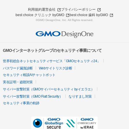
利用規約
運営会社
プライバシーポリシー
best choice クリニック byGMO
best choice 歯科 byGMO
©GMO DesignOne, Inc. All Rights reserved.
GMOインターネットグループのセキュリティ事業について
世界初総合ネットセキュリティサービス「GMOセキュリティ24」
パスワード漏洩診断
Webサイトリスク診断
セキュリティ相談AIチャットボット
実在証明・盗聴対策
サイバー攻撃対策（GMOサイバーセキュリティ byイエラエ）
サイバー攻撃対策（GMO Flatt Security）
なりすまし対策
セキュリティ事業の軌跡