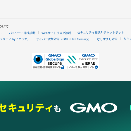
ついて
セキュリティ相談AIチャットボット
4」
パスワード漏洩診断
Webサイトリスク診断
セキ
ュリティ byイエラエ）
サイバー攻撃対策（GMO Flatt Security）
なりすまし対策