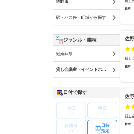
貸し
佐野市
住所
駅・バス停・町域から探す
佐
ジャンル・業種
冠婚葬祭
貸し
住所
貸し会議室・イベントホール・レンタル
日付で探す
佐
今日
明日
8/7
8/8
貸し
住所
日時
日曜日
指定
8/9