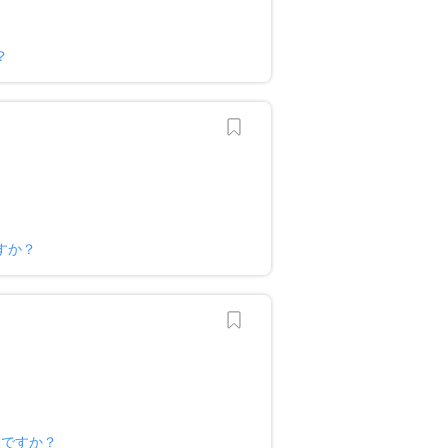
？
すか？
様ですか？