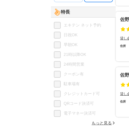
特長
佐
エキテン ネット予約
日祝OK
貸し
早朝OK
住所
21時以降OK
24時間営業
クーポン有
佐
駐車場有
クレジットカード可
貸し
住所
QRコード決済可
電子マネー決済可
もっと見る