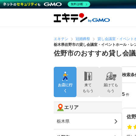
無料診断
エキテン
冠婚葬祭
貸し会議室・イベント
栃木県佐野市の貸し会議室・イベントホール・レ
佐野市のおすすめ貸し会
検索条
お店に行
来て
届けても
く
もらう
らう
5
件
エリア
佐
栃木県