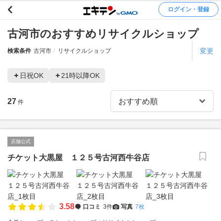
ログイン・登録
古河市のおすすめリサイクルショップ
変更
検索条件
古河市
リサイクルショップ
日祝OK
21時以降OK
27
件
店舗公式
チケット大黒屋 １２５号古河西牛谷店
3.58
口コミ
3件
写真
7枚