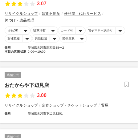
3.07
リサイクルショップ
賃貸不動産
便利屋・代行サービス
片づけ・遺品整理
日祝OK
駐車場有
カード可
電子マネー決済可
女性歓迎
男性歓迎
出張買取
住所
茨城県古河市新和田88ー2
本日の営業状況
9:00〜19:00
店舗公式
おたからや下辺見店
3.00
リサイクルショップ
金券ショップ・チケットショップ
質屋
住所
茨城県古河市下辺見2201
店舗公式