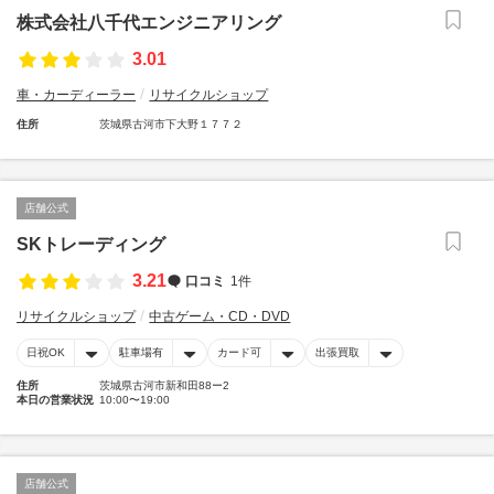
株式会社八千代エンジニアリング
3.01
車・カーディーラー
リサイクルショップ
住所
茨城県古河市下大野１７７２
店舗公式
SKトレーディング
3.21
口コミ
1件
リサイクルショップ
中古ゲーム・CD・DVD
日祝OK
駐車場有
カード可
出張買取
住所
茨城県古河市新和田88ー2
本日の営業状況
10:00〜19:00
店舗公式