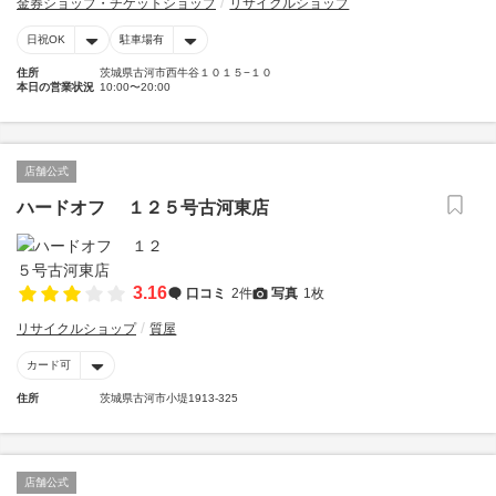
金券ショップ・チケットショップ
リサイクルショップ
日祝OK
駐車場有
住所
茨城県古河市西牛谷１０１５−１０
本日の営業状況
10:00〜20:00
店舗公式
ハードオフ １２５号古河東店
3.16
口コミ
2件
写真
1枚
リサイクルショップ
質屋
カード可
住所
茨城県古河市小堤1913-325
店舗公式