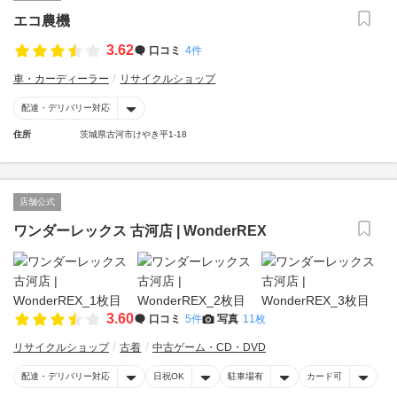
エコ農機
3.62
口コミ
4件
車・カーディーラー
リサイクルショップ
配達・デリバリー対応
住所
茨城県古河市けやき平1-18
店舗公式
ワンダーレックス 古河店 | WonderREX
3.60
口コミ
5件
写真
11枚
リサイクルショップ
古着
中古ゲーム・CD・DVD
配達・デリバリー対応
日祝OK
駐車場有
カード可