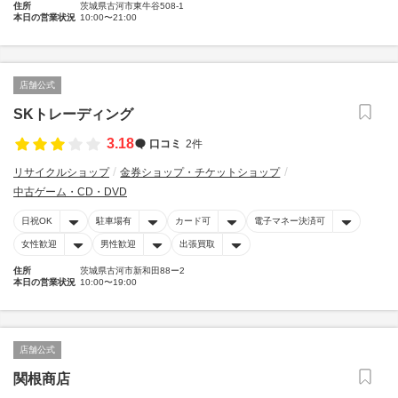
住所
茨城県古河市東牛谷508-1
本日の営業状況
10:00〜21:00
店舗公式
SKトレーディング
3.18
口コミ
2件
リサイクルショップ
金券ショップ・チケットショップ
中古ゲーム・CD・DVD
日祝OK
駐車場有
カード可
電子マネー決済可
女性歓迎
男性歓迎
出張買取
住所
茨城県古河市新和田88ー2
本日の営業状況
10:00〜19:00
店舗公式
関根商店