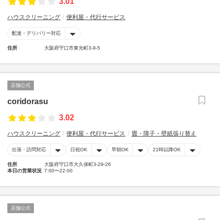
3.01
ハウスクリーニング
便利屋・代行サービス
配達・デリバリー対応
住所
大阪府守口市東光町3-9-5
店舗公式
coridorasu
3.02
ハウスクリーニング
便利屋・代行サービス
畳・障子・壁紙張り替え
出張・訪問対応
日祝OK
早朝OK
21時以降OK
住所
大阪府守口市大久保町3-29-26
本日の営業状況
7:00〜22:00
店舗公式