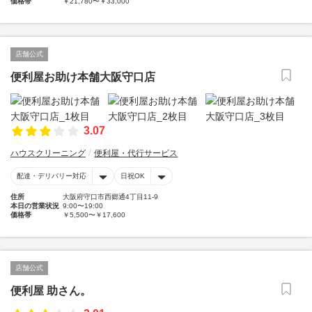
価格帯
￥21,780〜￥33,000
店舗公式
便利屋お助け本舗大阪守口店
3.07
ハウスクリーニング
便利屋・代行サービス
配達・デリバリー対応
日祝OK
住所
大阪府守口市西郷通4丁目11-9
本日の営業状況
9:00〜19:00
価格帯
￥5,500〜￥17,600
店舗公式
便利屋 助さん。