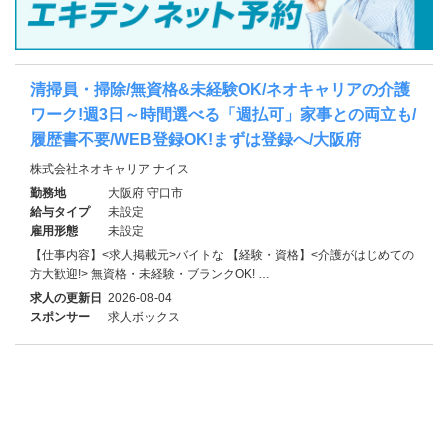
清掃員・掃除/無資格&未経験OK/ネオキャリアの介護
ワーク!週3日～時間選べる「週払可」家事との両立も/
履歴書不要/WEB登録OK!まずは登録へ/大阪府
株式会社ネオキャリア ナイス
勤務地
大阪府 守口市
給与タイプ
未設定
雇用形態
未設定
【仕事内容】<求人掲載元>バイトな 【経験・資格】<介護がはじめての
方大歓迎!> 無資格・未経験・ブランクOK! …
求人の更新日
2026-08-04
スポンサー
求人ボックス