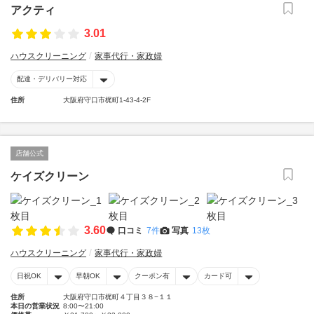
アクティ
3.01
ハウスクリーニング
家事代行・家政婦
配達・デリバリー対応
住所
大阪府守口市梶町1-43-4-2F
店舗公式
ケイズクリーン
3.60
口コミ
7件
写真
13枚
ハウスクリーニング
家事代行・家政婦
日祝OK
早朝OK
クーポン有
カード可
住所
大阪府守口市梶町４丁目３８−１１
本日の営業状況
8:00〜21:00