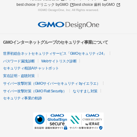
best choice クリニック byGMO
best choice 歯科 byGMO
©GMO DesignOne, Inc. All Rights reserved.
GMOインターネットグループのセキュリティ事業について
世界初総合ネットセキュリティサービス「GMOセキュリティ24」
パスワード漏洩診断
Webサイトリスク診断
セキュリティ相談AIチャットボット
実在証明・盗聴対策
サイバー攻撃対策（GMOサイバーセキュリティ byイエラエ）
サイバー攻撃対策（GMO Flatt Security）
なりすまし対策
セキュリティ事業の軌跡