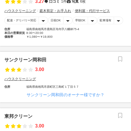
3.27
口コミ
1件
写真
6枚
ハウスクリーニング
庭木剪定・お手入れ
便利屋・代行サービス
配達・デリバリー対応
日祝OK
早朝OK
駐車場有
住所
福島県南相馬市鹿島区寺内字八幡林75-4
本日の営業状況
8:30〜20:00
価格帯
￥1,080〜￥19,800
サンクリーン岡和田
3.00
ハウスクリーニング
住所
福島県南相馬市原町区三島町１丁目５７
サンクリーン岡和田のオーナー様ですか？
東邦クリーン
3.00