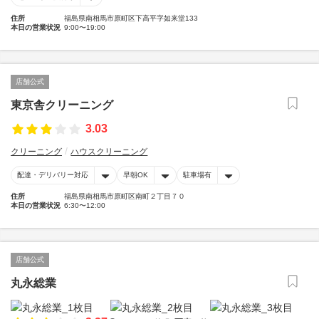
住所
福島県南相馬市原町区下高平字如来堂133
本日の営業状況
9:00〜19:00
店舗公式
東京舎クリーニング
3.03
クリーニング
ハウスクリーニング
配達・デリバリー対応
早朝OK
駐車場有
住所
福島県南相馬市原町区南町２丁目７０
本日の営業状況
6:30〜12:00
店舗公式
丸永総業