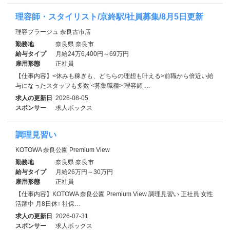
理容師・スタイリスト/京終駅/社員募集/8月5日更新
理容プラージュ 奈良古市店
勤務地
奈良県 奈良市
給与タイプ
月給24万6,400円～69万円
雇用形態
正社員
【仕事内容】<休みも稼ぎも、どちらの理想も叶える>前職から倍近い給
与になったスタッフも多数 <募集職種> 理容師 …
求人の更新日
2026-08-05
スポンサー
求人ボックス
調理見習い
KOTOWA 奈良公園 Premium View
勤務地
奈良県 奈良市
給与タイプ
月給26万円～30万円
雇用形態
正社員
【仕事内容】KOTOWA 奈良公園 Premium View 調理見習い 正社員 女性
活躍中 月8日休↑ 社保…
求人の更新日
2026-07-31
スポンサー
求人ボックス