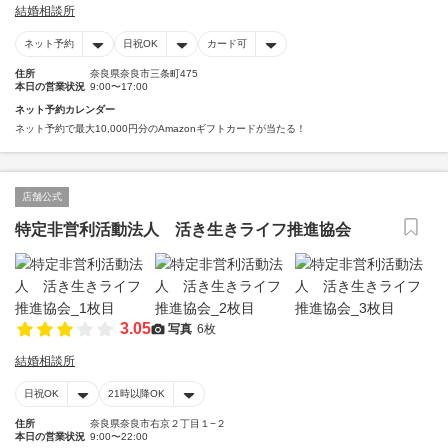
結婚相談所
ネット予約
日祝OK
カード可
住所
奈良県奈良市三条町475
本日の営業状況
9:00〜17:00
ネット予約カレンダー
ネット予約で最大10,000円分のAmazonギフトカードが当たる！
店舗公式
特定非営利活動法人 活き生きライフ推進協会
3.05
写真
6枚
結婚相談所
日祝OK
21時以降OK
住所
奈良県奈良市右京２丁目１−２
本日の営業状況
9:00〜22:00