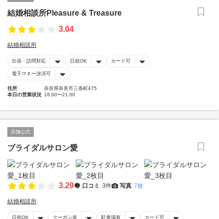
結婚相談所Pleasure & Treasure
3.04
結婚相談所
出張・訪問対応
日祝OK
カード可
電子マネー決済可
住所
奈良県奈良市三条町475
本日の営業状況
18:00〜21:00
店舗公式
ブライダルサロン愛
3.29
口コミ
3件
写真
7枚
結婚相談所
日祝OK
クーポン有
駐車場有
カード可