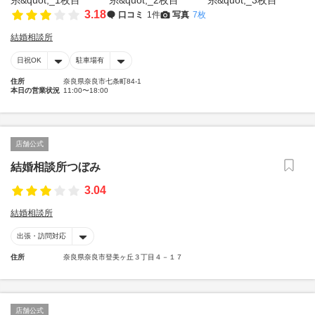
3.18
口コミ
1件
写真
7枚
結婚相談所
日祝OK
駐車場有
住所
奈良県奈良市七条町84-1
本日の営業状況
11:00〜18:00
店舗公式
結婚相談所つぼみ
3.04
結婚相談所
出張・訪問対応
住所
奈良県奈良市登美ヶ丘３丁目４－１７
店舗公式