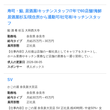
寿司・鮨, 居酒屋/キッチンスタッフ/7年で80店舗!海鮮
居酒屋杉玉/現住所から通勤可/社宅有/キッチンスタッ
フ
鮨 酒 肴 杉玉 大和西大寺
勤務地
奈良県 奈良市
給与タイプ
月給25万円～30万円
雇用形態
正社員
【仕事内容】入社後は店舗の一般社員としてキャリアをスタートし、
ホール業務やキッチン業務など店舗の業務を一通り習得してい…
求人の更新日
2026-08-05
スポンサー
求人ボックス
SV
かごの屋 奈良新大宮店
勤務地
奈良県 奈良市
給与タイプ
月給30万円～45万円
雇用形態
正社員
【仕事内容】かごの屋 奈良新大宮店 SV 正社員 残40時間↓ 中途50%↑ 女