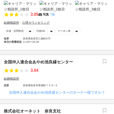
3.05
写真
7枚
結婚相談所
心理カウンセリング
出張・訪問対応
日祝OK
クーポン有
住所
奈良県奈良市三条町475
本日の営業状況
11:00〜20:00
全国仲人連合会あやめ池良縁センター
3.04
結婚相談所
住所
奈良県奈良市菅原町７５９−４
全国仲人連合会あやめ池良縁センターのオーナー様ですか？
株式会社オーネット 奈良支社