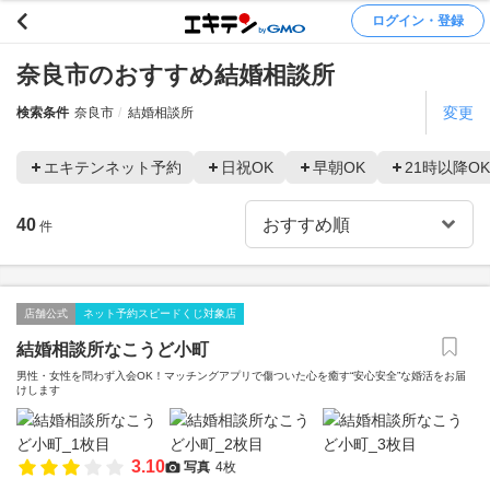
ログイン・登録
奈良市のおすすめ結婚相談所
変更
検索条件
奈良市
結婚相談所
エキテンネット予約
日祝OK
早朝OK
21時以降OK
40
件
店舗公式
ネット予約スピードくじ対象店
結婚相談所なこうど小町
男性・女性を問わず入会OK！マッチングアプリで傷ついた心を癒す“安心安全”な婚活をお届
けします
3.10
写真
4枚