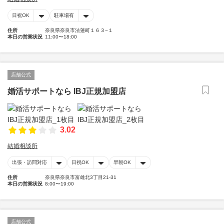
日祝OK
駐車場有
住所
奈良県奈良市法蓮町１６３−１
本日の営業状況
11:00〜18:00
店舗公式
婚活サポートなら IBJ正規加盟店
3.02
結婚相談所
出張・訪問対応
日祝OK
早朝OK
住所
奈良県奈良市富雄北3丁目21-31
本日の営業状況
8:00〜19:00
店舗公式