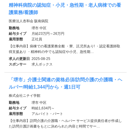
精神科病院の認知症・小児・急性期・老人病棟での看
護業務/看護師
医療法人杏和会 阪南病院
勤務地
堺市 中区
給与タイプ
月給23万円～26万円
雇用形態
正社員
【仕事内容】病棟での看護業務全般 ・寮、託児所あり! ・認定看護師取
得支援あり ・精神科の中でも認知症や小児、急性期…
求人の更新日
2025-08-25
スポンサー
求人ボックス
「堺市」介護士関連の資格必須/訪問介護の介護職・ヘ
ルパー/時給1,344円から・週1日可
株式会社ニチイ学館
勤務地
堺市 中区
給与タイプ
時給1,634円～
雇用形態
アルバイト・パート
【仕事内容】訪問介護の介護職・ヘルパー サービス提供責任者が作成し
た訪問介護計画書をもとに決められた内容と時間でサー…