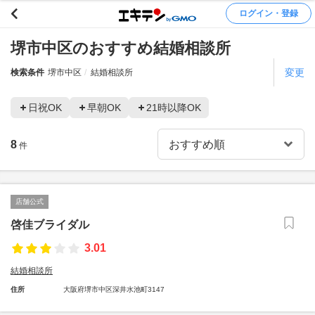
ログイン・登録
堺市中区のおすすめ結婚相談所
変更
検索条件
堺市中区
結婚相談所
日祝OK
早朝OK
21時以降OK
8
件
店舗公式
啓佳ブライダル
3.01
結婚相談所
住所
大阪府堺市中区深井水池町3147