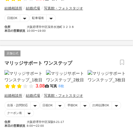
結婚相談所
結婚式場
写真館・フォトスタジオ
日祝OK
駐車場有
住所
大阪府堺市中区深井水池町３２３８
本日の営業状況
10:00〜19:00
店舗公式
マリッジサポート ワンステップ
3.08
写真
8枚
結婚相談所
結婚式場
写真館・フォトスタジオ
出張・訪問対応
日祝OK
早朝OK
21時以降OK
クーポン有
住所
大阪府堺市中区深阪6-21-17
本日の営業状況
8:00〜22:00