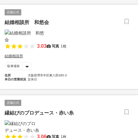
店舗公式
結婚相談所 和悠会
3.03
写真
1枚
結婚相談所
駐車場有
住所
大阪府堺市中区東八田385-3
本日の営業状況
定休日
店舗公式
縁結びのプロデュース・赤い糸
3.06
写真
1枚