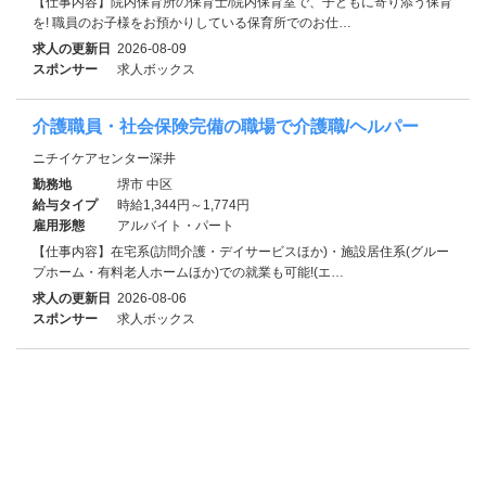
【仕事内容】院内保育所の保育士/院内保育室で、子どもに寄り添う保育
を! 職員のお子様をお預かりしている保育所でのお仕…
求人の更新日
2026-08-09
スポンサー
求人ボックス
介護職員・社会保険完備の職場で介護職/ヘルパー
ニチイケアセンター深井
勤務地
堺市 中区
給与タイプ
時給1,344円～1,774円
雇用形態
アルバイト・パート
【仕事内容】在宅系(訪問介護・デイサービスほか)・施設居住系(グルー
プホーム・有料老人ホームほか)での就業も可能!(エ…
求人の更新日
2026-08-06
スポンサー
求人ボックス