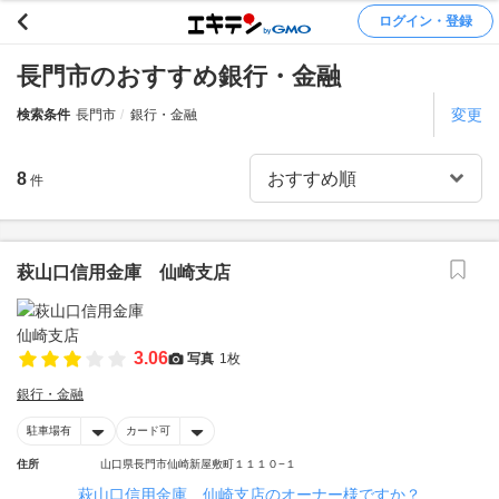
ログイン・登録
長門市のおすすめ銀行・金融
変更
検索条件
長門市
銀行・金融
8
件
萩山口信用金庫 仙崎支店
3.06
写真
1枚
銀行・金融
駐車場有
カード可
住所
山口県長門市仙崎新屋敷町１１１０−１
萩山口信用金庫 仙崎支店のオーナー様ですか？