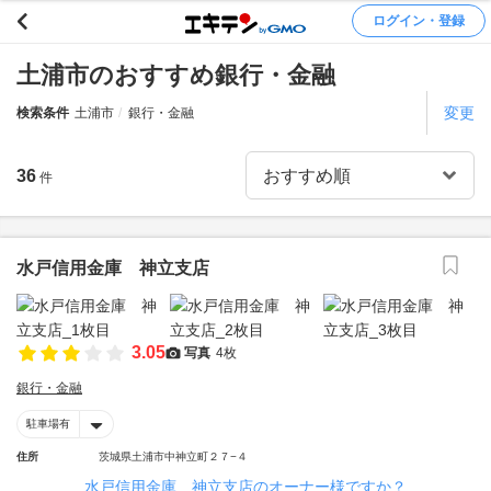
ログイン・登録
土浦市のおすすめ銀行・金融
変更
検索条件
土浦市
銀行・金融
36
件
水戸信用金庫 神立支店
3.05
写真
4枚
銀行・金融
駐車場有
住所
茨城県土浦市中神立町２７−４
水戸信用金庫 神立支店のオーナー様ですか？