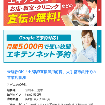
未経験OK「土浦駅/直接雇用前提」大手都市銀行での
営業店事務
アデコ株式会社
勤務地
茨城県 土浦市
給与タイプ
時給1,550円
雇用形態
契約社員 / 派遣社員
【仕事内容】<主な仕事内容> <大手都市銀行での営業店事務>窓口業