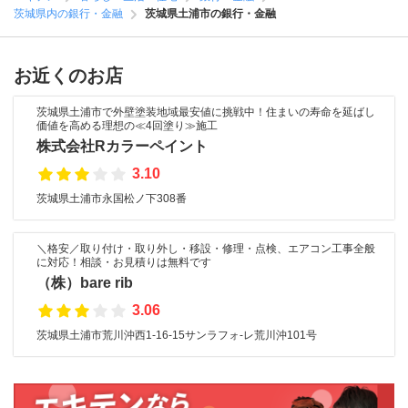
茨城県内の銀行・金融
茨城県土浦市の銀行・金融
お近くのお店
茨城県土浦市で外壁塗装地域最安値に挑戦中！住まいの寿命を延ばし
価値を高める理想の≪4回塗り≫施工
株式会社Rカラーペイント
3.10
茨城県土浦市永国松ノ下308番
＼格安／取り付け・取り外し・移設・修理・点検、エアコン工事全般
に対応！相談・お見積りは無料です
（株）bare rib
3.06
茨城県土浦市荒川沖西1-16-15サンラフォ-レ荒川沖101号