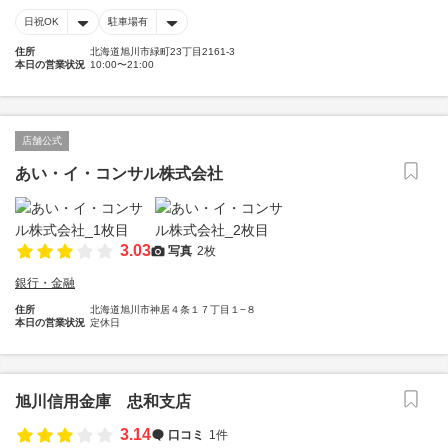
日祝OK
駐車場有
住所
北海道旭川市緑町23丁目2161-3
本日の営業状況
10:00〜21:00
店舗公式
あい・イ・コンサル株式会社
3.03
写真
2枚
銀行・金融
住所
北海道旭川市神居４条１７丁目１−８
本日の営業状況
定休日
旭川信用金庫 忠和支店
3.14
口コミ
1件