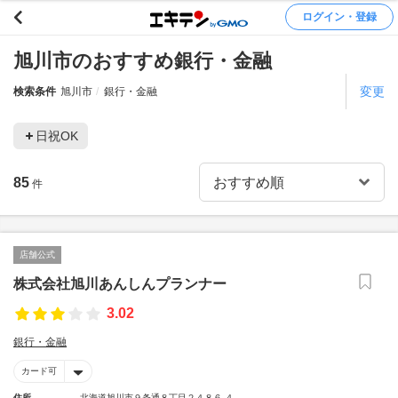
ログイン・登録
旭川市のおすすめ銀行・金融
変更
検索条件
旭川市
銀行・金融
日祝OK
85
件
店舗公式
株式会社旭川あんしんプランナー
3.02
銀行・金融
カード可
住所
北海道旭川市９条通８丁目２４８６-４