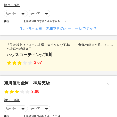
銀行・金融
駐車場有
カード可
住所
北海道旭川市忠和５条６丁目９−１４
旭川信用金庫 忠和支店のオーナー様ですか？
『美装以上リフォーム未満』大掛かりな工事なしで新築の輝きが蘇る！コス
パ抜群の感動施工
ハウスコーティング旭川
3.07
旭川信用金庫 神居支店
3.06
銀行・金融
駐車場有
カード可
住所
北海道旭川市神居２条１０丁目