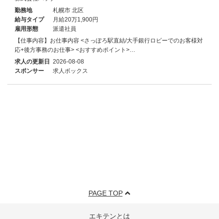
勤務地
札幌市 北区
給与タイプ
月給20万1,900円
雇用形態
派遣社員
【仕事内容】お仕事内容 <さっぽろ駅直結/大手銀行ロビーでのお客様対
応+後方事務のお仕事> <おすすめポイント>…
求人の更新日
2026-08-08
スポンサー
求人ボックス
PAGE TOP
エキテンとは