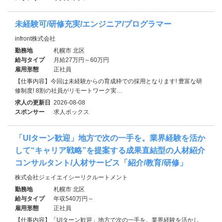
未経験可/研修充実/エンジニア/プログラマー
infront株式会社
勤務地
札幌市 北区
給与タイプ
月給27万円～60万円
雇用形態
正社員
【仕事内容】今回は未経験からの育成枠での採用となります! 豊富な研
修制度! 8割の社員がリモートワーク実…
求人の更新日
2026-08-08
スポンサー
求人ボックス
「UIターン歓迎」地方で次の一手を。業界経験を活か
して“キャリア戦略”を提案する成果直結型の人材紹介
コンサルタント/人材サービス「紹介/教育/研修」
株式会社ジェイエイシーリクルートメント
勤務地
札幌市 北区
給与タイプ
年収540万円～
雇用形態
正社員
【仕事内容】「UIターン歓迎」地方で次の一手を。業界経験を活かし