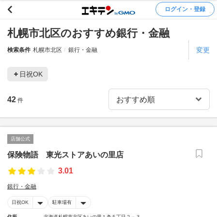
ログイン・登録
札幌市北区のおすすめ銀行・金融
変更
検索条件
札幌市北区
銀行・金融
日祝OK
42
件
店舗公式
保険物語 東光ストアあいの里店
3.01
銀行・金融
日祝OK
駐車場有
住所
北海道札幌市北区あいの里１条５丁目２－３