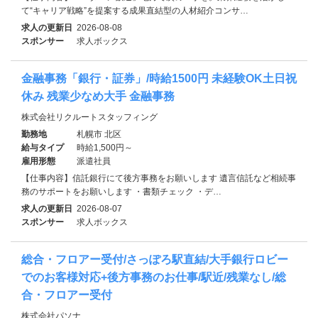
て“キャリア戦略”を提案する成果直結型の人材紹介コンサ…
求人の更新日
2026-08-08
スポンサー
求人ボックス
金融事務「銀行・証券」/時給1500円 未経験OK土日祝
休み 残業少なめ大手 金融事務
株式会社リクルートスタッフィング
勤務地
札幌市 北区
給与タイプ
時給1,500円～
雇用形態
派遣社員
【仕事内容】信託銀行にて後方事務をお願いします 遺言信託など相続事
務のサポートをお願いします ・書類チェック ・デ…
求人の更新日
2026-08-07
スポンサー
求人ボックス
総合・フロアー受付/さっぽろ駅直結/大手銀行ロビー
でのお客様対応+後方事務のお仕事/駅近/残業なし/総
合・フロアー受付
株式会社パソナ