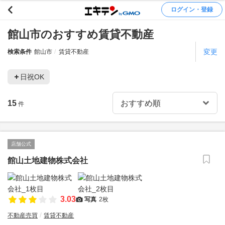
ログイン・登録
館山市のおすすめ賃貸不動産
変更
検索条件
館山市
賃貸不動産
日祝OK
15
件
店舗公式
館山土地建物株式会社
3.03
写真
2枚
不動産売買
賃貸不動産