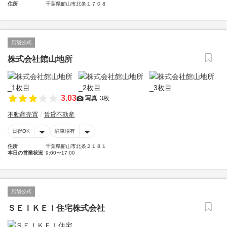
住所
千葉県館山市北条１７０８
店舗公式
株式会社館山地所
3.03
写真
3枚
不動産売買
賃貸不動産
日祝OK
駐車場有
住所
千葉県館山市北条２１８１
本日の営業状況
9:00〜17:00
店舗公式
ＳＥＩＫＥＩ住宅株式会社