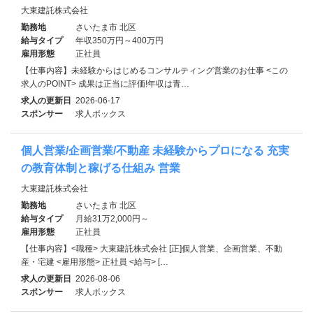
大東建託株式会社
勤務地
さいたま市 北区
給与タイプ
年収350万円～400万円
雇用形態
正社員
【仕事内容】未経験からはじめるコンサルティング営業のお仕事 <この
求人のPOINT> 成果は正当に評価!年収は青…
求人の更新日
2026-06-17
スポンサー
求人ボックス
個人営業/企画営業/不動産 未経験からプロになる 充実
の教育体制と稼げる仕組み 営業
大東建託株式会社
勤務地
さいたま市 北区
給与タイプ
月給31万2,000円～
雇用形態
正社員
【仕事内容】<職種> 大東建託株式会社 [正]個人営業、企画営業、不動
産・宅建 <雇用形態> 正社員 <給与> […
求人の更新日
2026-08-06
スポンサー
求人ボックス