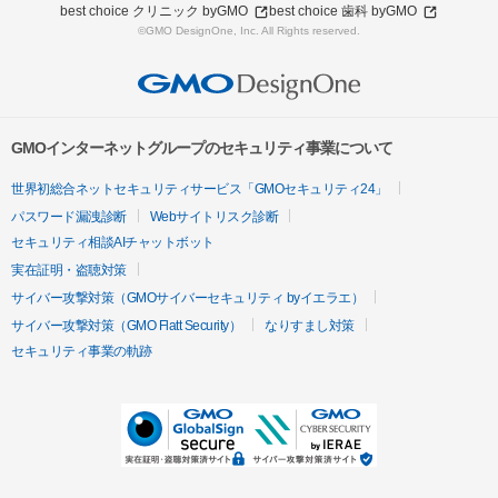
best choice クリニック byGMO
best choice 歯科 byGMO
©GMO DesignOne, Inc. All Rights reserved.
GMOインターネットグループのセキュリティ事業について
世界初総合ネットセキュリティサービス「GMOセキュリティ24」
パスワード漏洩診断
Webサイトリスク診断
セキュリティ相談AIチャットボット
実在証明・盗聴対策
サイバー攻撃対策（GMOサイバーセキュリティ byイエラエ）
サイバー攻撃対策（GMO Flatt Security）
なりすまし対策
セキュリティ事業の軌跡