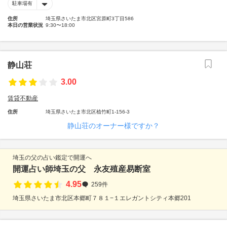
駐車場有
住所
埼玉県さいたま市北区宮原町3丁目586
本日の営業状況
9:30〜18:00
静山荘
3.00
賃貸不動産
住所
埼玉県さいたま市北区植竹町1-156-3
静山荘のオーナー様ですか？
埼玉の父の占い鑑定で開運へ
開運占い師埼玉の父 永友殖産易断室
4.95
259件
埼玉県さいたま市北区本郷町７８１−１エレガントシティ本郷201