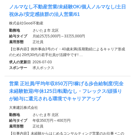
ノルマなし不動産営業/未経験OK/個人ノルマなし/土日
祝休み!安定感抜群の法人営業/61
株式会社Good不動産
勤務地
さいたま市 北区
給与タイプ
月給25万5,000円～33万5,000円
雇用形態
正社員
【仕事内容】例外事由3号のイ・40歳未満(長期勤続によるキャリア形成
のため) 20代30代の若手社員が活躍中です! …
求人の更新日
2026-07-03
スポンサー
求人ボックス
営業 正社員/平均年収850万円!稼げる歩合給制度/完全
未経験歓迎/年休125日/転勤なし・フレックス/頑張り
が給与に還元される環境でキャリアアップ
大東建託株式会社
勤務地
さいたま市 北区
給与タイプ
年収350万円～400万円
雇用形態
正社員
【仕事内容】未経験からはじめるコンサルティング営業のお仕事 <この