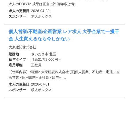
求人のPOINT> 成果は正当に評価!年収は青…
求人の更新日
2026-04-28
スポンサー
求人ボックス
個人営業/不動産/企画営業 レア求人 大手企業で一攫千
金 人生変えるなら今しかない
大東建託株式会社
勤務地
さいたま市 北区
給与タイプ
月給31万2,000円～
雇用形態
正社員
【仕事内容】<職種> 大東建託株式会社 [正]個人営業、不動産・宅建、企
画営業 <雇用形態> 正社員 <給与> […
求人の更新日
2026-07-31
スポンサー
求人ボックス