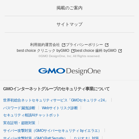
掲載のご案内
サイトマップ
利用規約
運営会社
プライバシーポリシー
best choice クリニック byGMO
best choice 歯科 byGMO
©GMO DesignOne, Inc. All Rights reserved.
GMOインターネットグループのセキュリティ事業について
世界初総合ネットセキュリティサービス「GMOセキュリティ24」
パスワード漏洩診断
Webサイトリスク診断
セキュリティ相談AIチャットボット
実在証明・盗聴対策
サイバー攻撃対策（GMOサイバーセキュリティ byイエラエ）
サイバー攻撃対策（GMO Flatt Security）
なりすまし対策