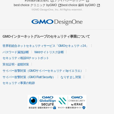
利用規約
運営会社
プライバシーポリシー
best choice クリニック byGMO
best choice 歯科 byGMO
©GMO DesignOne, Inc. All Rights reserved.
GMOインターネットグループのセキュリティ事業について
世界初総合ネットセキュリティサービス「GMOセキュリティ24」
パスワード漏洩診断
Webサイトリスク診断
セキュリティ相談AIチャットボット
実在証明・盗聴対策
サイバー攻撃対策（GMOサイバーセキュリティ byイエラエ）
サイバー攻撃対策（GMO Flatt Security）
なりすまし対策
セキュリティ事業の軌跡