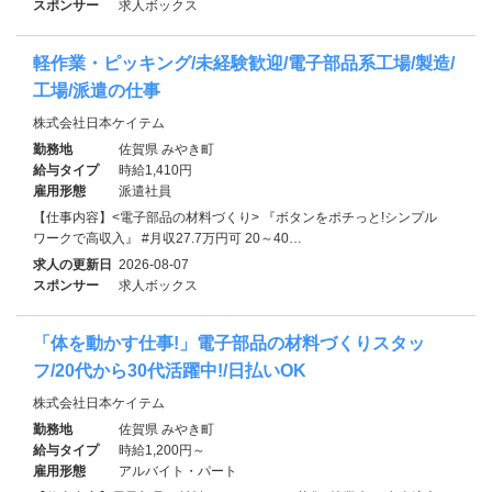
スポンサー
求人ボックス
軽作業・ピッキング/未経験歓迎/電子部品系工場/製造/
工場/派遣の仕事
株式会社日本ケイテム
勤務地
佐賀県 みやき町
給与タイプ
時給1,410円
雇用形態
派遣社員
【仕事内容】<電子部品の材料づくり> 『ボタンをポチっと!シンプル
ワークで高収入』 #月収27.7万円可 20～40…
求人の更新日
2026-08-07
スポンサー
求人ボックス
「体を動かす仕事!」電子部品の材料づくりスタッ
フ/20代から30代活躍中!/日払いOK
株式会社日本ケイテム
勤務地
佐賀県 みやき町
給与タイプ
時給1,200円～
雇用形態
アルバイト・パート