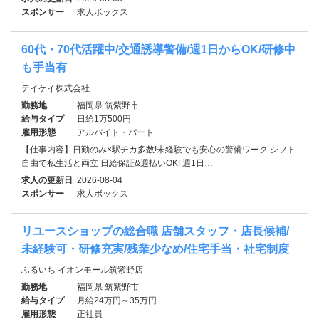
スポンサー
求人ボックス
60代・70代活躍中/交通誘導警備/週1日からOK/研修中
も手当有
テイケイ株式会社
勤務地
福岡県 筑紫野市
給与タイプ
日給1万500円
雇用形態
アルバイト・パート
【仕事内容】日勤のみ×駅チカ多数!未経験でも安心の警備ワーク シフト
自由で私生活と両立 日給保証&週払いOK! 週1日…
求人の更新日
2026-08-04
スポンサー
求人ボックス
リユースショップの総合職 店舗スタッフ・店長候補/
未経験可・研修充実/残業少なめ/住宅手当・社宅制度
ふるいち イオンモール筑紫野店
勤務地
福岡県 筑紫野市
給与タイプ
月給24万円～35万円
雇用形態
正社員