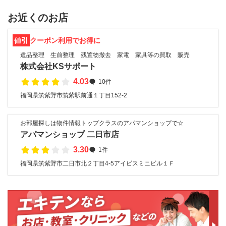
お近くのお店
値引
クーポン利用でお得に
遺品整理 生前整理 残置物撤去 家電 家具等の買取 販売
株式会社KSサポート
4.03
10件
福岡県筑紫野市筑紫駅前通１丁目152-2
お部屋探しは物件情報トップクラスのアパマンショップで☆
アパマンショップ 二日市店
3.30
1件
福岡県筑紫野市二日市北２丁目4-5アイビスミニビル１Ｆ