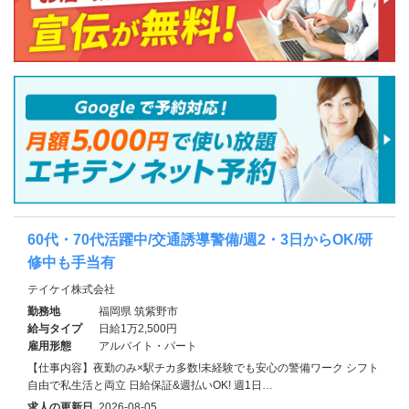
60代・70代活躍中/交通誘導警備/週2・3日からOK/研
修中も手当有
テイケイ株式会社
勤務地
福岡県 筑紫野市
給与タイプ
日給1万2,500円
雇用形態
アルバイト・パート
【仕事内容】夜勤のみ×駅チカ多数!未経験でも安心の警備ワーク シフト
自由で私生活と両立 日給保証&週払いOK! 週1日…
求人の更新日
2026-08-05