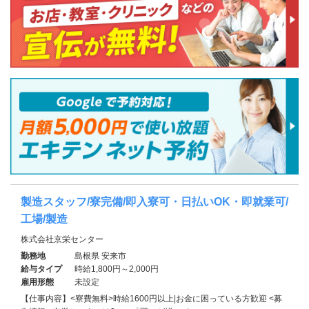
製造スタッフ/寮完備/即入寮可・日払いOK・即就業可/
工場/製造
株式会社京栄センター
勤務地
島根県 安来市
給与タイプ
時給1,800円～2,000円
雇用形態
未設定
【仕事内容】<寮費無料>時給1600円以上|お金に困っている方歓迎 <募