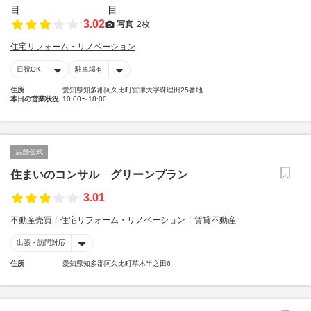
3.02
写真
2枚
住宅リフォーム・リノベーション
日祝OK
駐車場有
住所
愛知県知多郡阿久比町宮津大字珠理田25番地
本日の営業状況
10:00〜18:00
店舗公式
住まいのコンサル グリーンプラン
3.01
不動産売買
住宅リフォーム・リノベーション
賃貸不動産
出張・訪問対応
住所
愛知県知多郡阿久比町草木半之田6