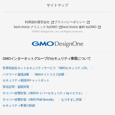
サイトマップ
利用規約
運営会社
プライバシーポリシー
best choice クリニック byGMO
best choice 歯科 byGMO
©GMO DesignOne, Inc. All Rights reserved.
GMOインターネットグループのセキュリティ事業について
世界初総合ネットセキュリティサービス「GMOセキュリティ24」
パスワード漏洩診断
Webサイトリスク診断
セキュリティ相談AIチャットボット
実在証明・盗聴対策
サイバー攻撃対策（GMOサイバーセキュリティ byイエラエ）
サイバー攻撃対策（GMO Flatt Security）
なりすまし対策
セキュリティ事業の軌跡