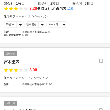
3.20
口コミ
1件
写真
12枚
住宅リフォーム・リノベーション
早朝OK
駐車場有
カード可
住所
長野県松本市波田8181-5
本日の営業状況
定休日
店舗公式
宮木塗装
3.00
住宅リフォーム・リノベーション
住所
長野県松本市寿小赤2418-6
店舗公式