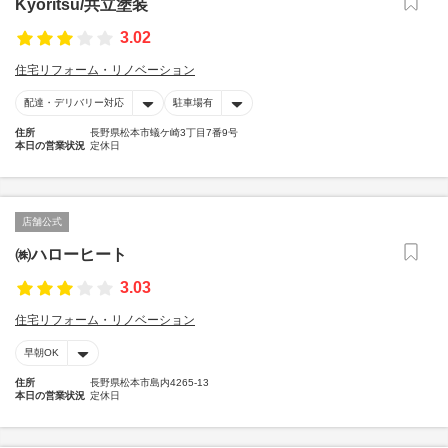
Kyoritsu/共立塗装
3.02
住宅リフォーム・リノベーション
配達・デリバリー対応
駐車場有
住所
長野県松本市蟻ケ崎3丁目7番9号
本日の営業状況
定休日
店舗公式
㈱ハローヒート
3.03
住宅リフォーム・リノベーション
早朝OK
住所
長野県松本市島内4265-13
本日の営業状況
定休日